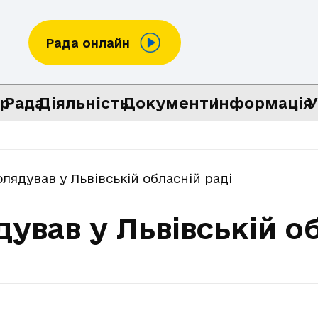
Рада онлайн
р
Рада
Діяльність
Документи
Інформація
У
лядував у Львівській обласній раді
ував у Львівській об