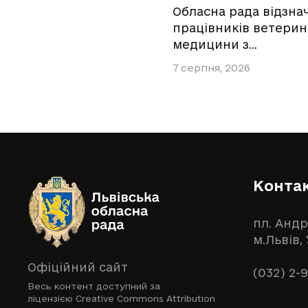
Обласна рада відзна
працівників ветерин
медицини з…
7 серпня, 2026
Конта
пл. Андр
м.Львів,
Офіційний сайт
(032) 2-
Весь контент доступний за
ліцензією
Creative Commons Attribution