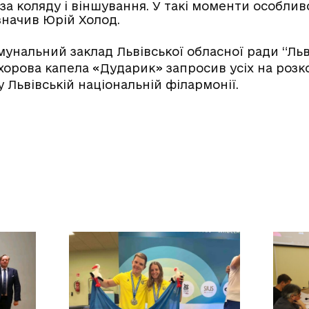
за коляду і віншування. У такі моменти особлив
значив Юрій Холод.
мунальний заклад Львівської обласної ради “Ль
хорова капела «Дударик» запросив усіх на розко
у Львівській національній філармонії.