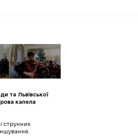
ади та Львівської
орова капела
 і струнних
іншування.