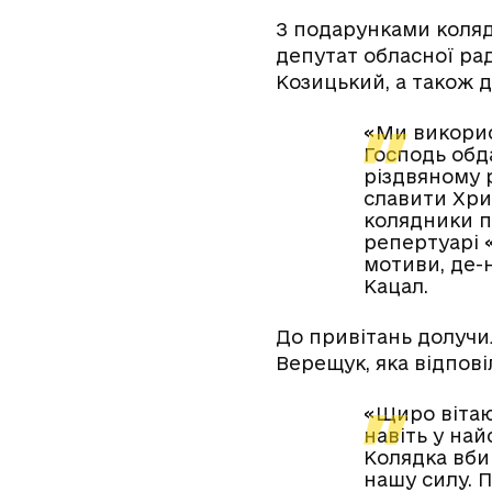
З подарунками колядн
депутат обласної рад
Козицький, а також д
«Ми використ
Господь обда
різдвяному р
славити Хрис
колядники п
репертуарі 
мотиви, де-
Кацал.
До привітань долучи
Верещук, яка відпов
«Щиро вітаю
навіть у на
Колядка вбив
нашу силу. П