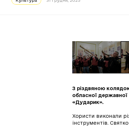
Культура
31 грудня, 2025
З різдвяною колядою 
обласної державної 
«Дударик».
Хористи виконали різ
інструментів. Святк