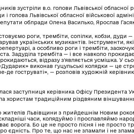
иків зустріли в.о. голови Львівської обласної 
и і голова Львівської обласної військової адмін
епутати облради Олена Василько, Ярослав Гасяк
овуємо роги, трембіти, сопілки, кобзи, дуди — 
рував українських музикантів. Інструменти, які
епертуарі, а особливо роги і трембіти, заохочу
та. Задуділа трембіта — і все навколо прокидаєт
рокидаються, відразу з’являється усмішка. У с
«Дударик» виконав гуцульські колядки — це стро
не-де гоструваті», — розповів художній керівн
лася заступниця керівника Офісу Президента У
іла хористам традиційним різдвяним віншуванн
 жителів Львівщини з прийдешнім Новим роком
йскладніші часи, колядуймо і прославляймо нар
ає ворога. Бо це не просто пісня і не просто тр
ро єдність. Про те, що нас не зламали і не злам