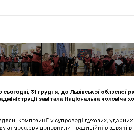
сьогодні, 31 грудня, до Львівської обласної р
адміністрації завітала Національна чоловіча х
двяні композиції у супроводі духових, ударних
ову атмосферу доповнили традиційні різдвяні в