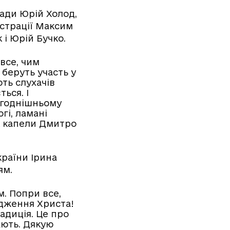
ради Юрій Холод,
істрації Максим
 і Юрій Бучко.
все, чим
 беруть участь у
ють слухачів
ься. І
ьогоднішньому
гі, ламані
ик капели Дмитро
країни Ірина
ям.
. Попри все,
одження Христа!
адиція. Це про
ають. Дякую