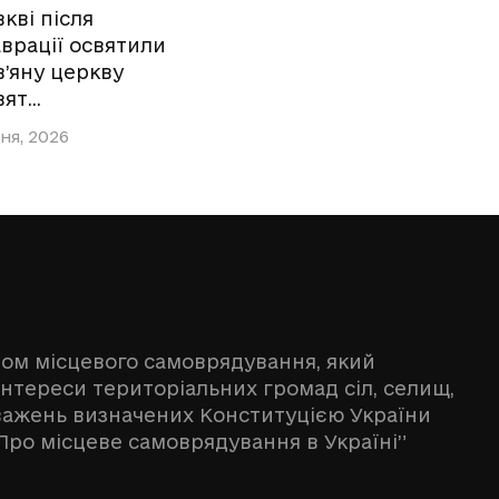
кві після
врації освятили
’яну церкву
вят…
ня, 2026
ном місцевого самоврядування, який
інтереси територіальних громад сіл, селищ,
оважень визначених Конституцією України
Про місцеве самоврядування в Україні”