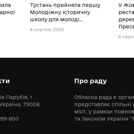
чила
Тустань прийняла першу
У Жов
арної
Молодіжну історичну
реста
школу для молоді…
дерев
Прес
6 серпня, 2026
6 серп
кти
Про раду
ія Парубія, 1
Обласна рада є орга
 Україна, 79008.
представляє спільні 
міст, у рамках повн
999-800
та Законом України “