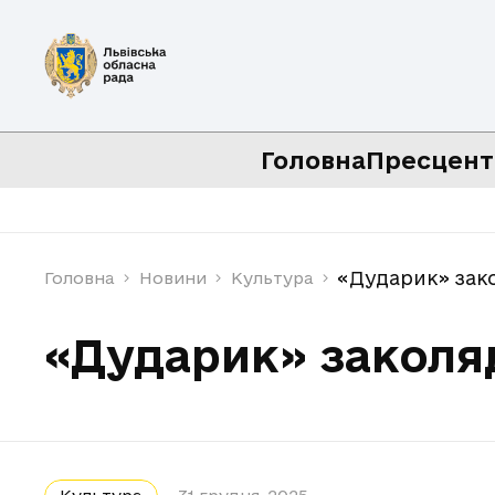
Головна
Пресцент
«Дударик» зако
Головна
Новини
Культура
«Дударик» заколяд