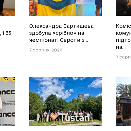
Олександра Бартишева
Коміс
1,35
здобула «срібло» на
кому
чемпіонаті Європи з…
підт
на…
7 серпня, 2026
7 серп