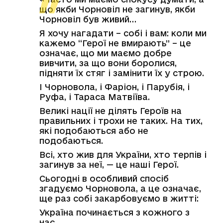
що якби Чорновіл не загинув, якби
Чорновіл був живий…
Я хочу нагадати – собі і вам: коли ми
кажемо “Герої не вмирають” – це
означає, що ми маємо добре
вивчити, за що вони боролися,
підняти їх стяг і замінити їх у строю.
І Чорновола, і Фаріон, і Парубія, і
Руфа, і Тараса Матвіїва.
Великі нації не ділять Героїв на
правильних і трохи не таких. На тих,
які подобаються або не
подобаються.
Всі, хто жив для України, хто терпів і
загинув за неї, — це наші Герої.
Сьогодні в особливий спосіб
згадуємо Чорновола, а це означає,
ще раз собі закарбовуємо в житті:
Україна починається з кожного з
нас.