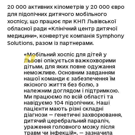
20 000 активних кілометрів у 20 000 євро
для підопічних дитячого мобільного
хоспісу, що працює при КНП Львівської
обласної ради «Клінічний центр дитячої
медицини», конвертує компанія Symphony
Solutions, разом із партнерами.
«Мобільний хоспіс для дітей у
Львові опікується важкохворими
дітьми, для яких повне одужання
неможливе. Основним завданням
нашої команди є забезпечення їм
якісного життя без болю, з
належним доглядом і підтримкою.
Ми працюємо по всій області та
навідуємо 104 підопічних. Наші
пацієнти мають різні складні
діагнози — генетичні захворювання,
дитячий церебральний параліч,
ураження головного мозку після
травм чи інфекцій», — зазначила