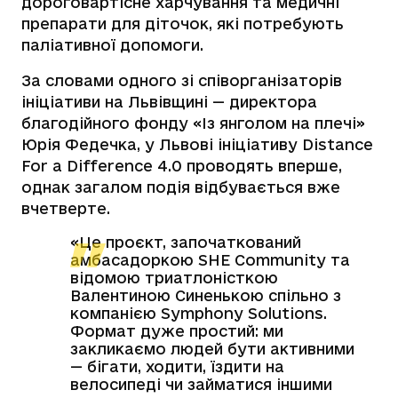
дороговартісне харчування та медичні
препарати для діточок, які потребують
паліативної допомоги.
За словами одного зі співорганізаторів
ініціативи на Львівщині — директора
благодійного фонду «Із янголом на плечі»
Юрія Федечка, у Львові ініціативу Distance
For a Difference 4.0 проводять вперше,
однак загалом подія відбувається вже
вчетверте.
«Це проєкт, започаткований
амбасадоркою SHE Community та
відомою триатлоністкою
Валентиною Синенькою спільно з
компанією Symphony Solutions.
Формат дуже простий: ми
закликаємо людей бути активними
— бігати, ходити, їздити на
велосипеді чи займатися іншими