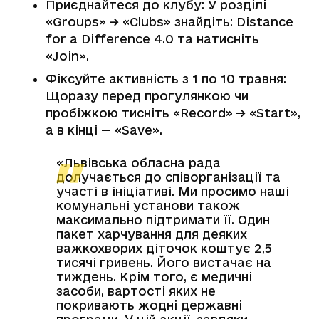
Приєднайтеся до клубу: У розділі
«Groups» -> «Clubs» знайдіть: Distance
for a Difference 4.0 та натисніть
«Join».
Фіксуйте активність з 1 по 10 травня:
Щоразу перед прогулянкою чи
пробіжкою тисніть «Record» -> «Start»,
а в кінці — «Save».
«Львівська обласна рада
долучається до співорганізації та
участі в ініціативі. Ми просимо наші
комунальні установи також
максимально підтримати її. Один
пакет харчування для деяких
важкохворих діточок коштує 2,5
тисячі гривень. Його вистачає на
тиждень. Крім того, є медичні
засоби, вартості яких не
покривають жодні державні