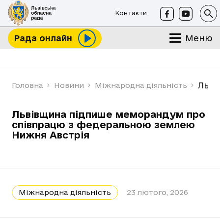
Контакти
Меню
Рада онлайн
Льві
Головна
Новини
Міжнародна діяльність
Львівщина підпише меморандум про
співпрацю з федеральною землею
Нижня Австрія
Міжнародна діяльність
23 лютого, 2026