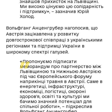
знайшов прихисток на Львівщині.
Ми високо цінуємо цю солідарність
і підтримку», – зазначив Юрій
Холод.
Вольфганг Анценгрубер наголосив, що
Австрія зацікавлена у розвитку
довгострокової співпраці з українськими
регіонами та підтримці України в
широкому спектрі галузей.
«Пропонуємо підписати
меморандум про партнерство між
Львівщиною та Нижньою Австрією
під час Європейського форуму
наприкінці травня в Австрії. Саме в
енергетиці, інфраструктурі,
економіці, логістиці, охороні
здоров’я, освіті та культурі ми
бачимо значний потенціал для
спільної роботи», – підкреслив
Вольфганг Анценгрубер.