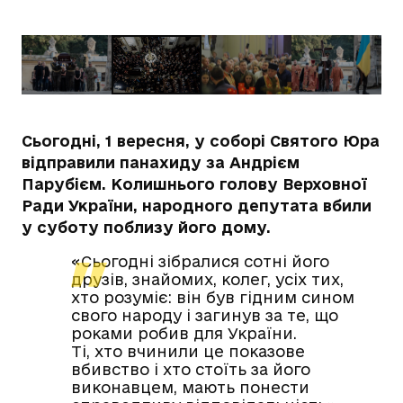
Сьогодні, 1 вересня, у соборі Святого Юра
відправили панахиду за Андрієм
Парубієм. Колишнього голову Верховної
Ради України, народного депутата вбили
у суботу поблизу його дому.
«Сьогодні зібралися сотні його
друзів, знайомих, колег, усіх тих,
хто розуміє: він був гідним сином
свого народу і загинув за те, що
роками робив для України.
Ті, хто вчинили це показове
вбивство і хто стоїть за його
виконавцем, мають понести