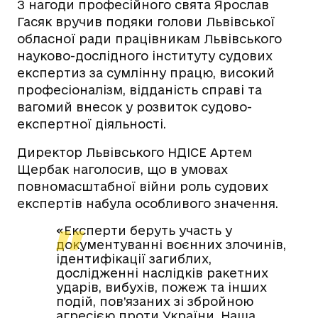
З нагоди професійного свята Ярослав
Гасяк вручив подяки голови Львівської
обласної ради працівникам Львівського
науково-дослідного інституту судових
експертиз за сумлінну працю, високий
професіоналізм, відданість справі та
вагомий внесок у розвиток судово-
експертної діяльності.
Директор Львівського НДІСЕ Артем
Щербак наголосив, що в умовах
повномасштабної війни роль судових
експертів набула особливого значення.
«Експерти беруть участь у
документуванні воєнних злочинів,
ідентифікації загиблих,
дослідженні наслідків ракетних
ударів, вибухів, пожеж та інших
подій, пов’язаних зі збройною
агресією проти України. Наша