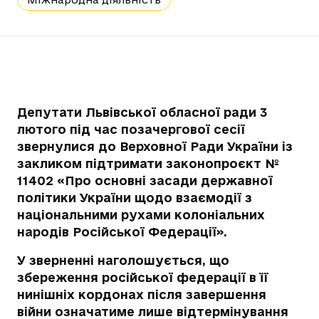
Депутати Львівської обласної ради 3
лютого під час позачергової сесії
звернулися до Верховної Ради України із
закликом підтримати законопроєкт №
11402 «Про основні засади державної
політики України щодо взаємодії з
національними рухами колоніальних
народів Російської Федерації».
У зверненні наголошується, що
збереження російської федерації в її
нинішніх кордонах після завершення
війни означатиме лише відтермінування