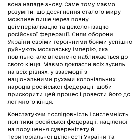
вона нападе знову. Саме тому маємо
розуміти, що досягнення сталого миру
можливе лише через повну
деімперіалізацію та деколонізацію
російської федерації. Сили оборони
України своїми героїчними боями успішно
руйнують московську імперію, яка
повільно, але впевнено наближається до
свого кінця. Маємо докласти всіх зусиль
на всіх рівнях, у взаємодії з
національними рухами колоніальних
народів російської федерації, щоби
прискорити цей процес і довести його до
логічного кінця.
Констатуючи послідовність і системність
політики російської федерації, націленої
на порушення суверенітету й
територіальної цілісності України та