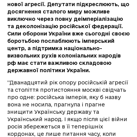
нової агресії. Депутати підкреслюють, що
досягнення сталого миру можливе
виключно через повну деімперіалізацію
та деколонізацію російської федерації.
Сили оборони України вже сьогодні своєю
боротьбою послаблюють імперський
центр, а підтримка національно-
визвольних рухів колоніальних народів
рф має стати важливою складовою
державної політики України.
“Дванадцятий рік опору російській агресії
та століття протистояння москві свідчать
про одне: російська імперія, яку б назву
вона не носила, прагнула і прагне
знищити Українську державу та
Український народ. І якщо після цієї війни
росія збережеться в її теперішніх
кордонах, це лише питання часу, коли