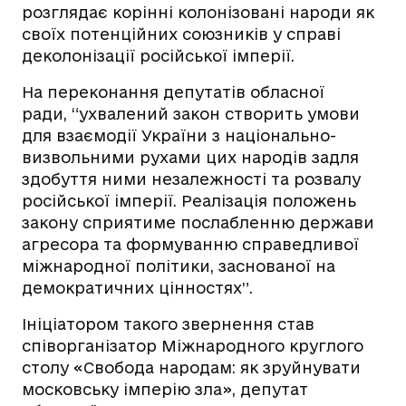
розглядає корінні колонізовані народи як
своїх потенційних союзників у справі
деколонізації російської імперії.
На переконання депутатів обласної
ради,
“ухвалений закон створить умови
для взаємодії України з національно-
визвольними рухами цих народів задля
здобуття ними незалежності та розвалу
російської імперії. Реалізація положень
закону сприятиме послабленню держави
агресора та формуванню справедливої
міжнародної політики, заснованої на
демократичних цінностях”.
Ініціатором такого звернення став
співорганізатор Міжнародного круглого
столу «Свобода народам: як зруйнувати
московську імперію зла», депутат