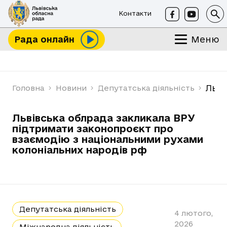
Контакти
Меню
Рада онлайн
Льві
Головна
Новини
Депутатська діяльність
Львівська облрада закликала ВРУ
підтримати законопроєкт про
взаємодію з національними рухами
колоніальних народів рф
Депутатська діяльність
4 лютого,
2026
Міжнародна діяльність