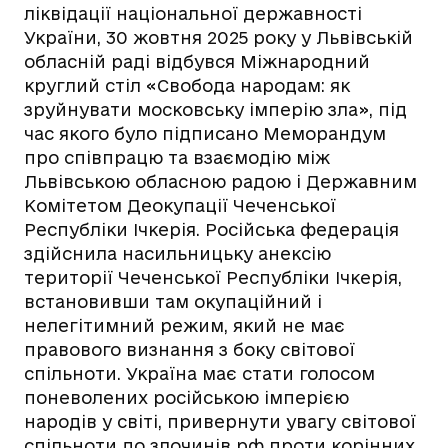
ліквідації національної державності
України, 30 жовтня 2025 року у Львівській
обласній раді відбувся Міжнародний
круглий стіл «Свобода народам: як
зруйнувати московську імперію зла», під
час якого було підписано Меморандум
про співпрацю та взаємодію між
Львівською обласною радою і Державним
Комітетом Деокупації Чеченської
Республіки Ічкерія. Російська федерація
здійснила насильницьку анексію
території Чеченської Республіки Ічкерія,
встановивши там окупаційний і
нелегітимний режим, який не має
правового визнання з боку світової
спільноти. Україна має стати голосом
поневолених російською імперією
народів у світі, привернути увагу світової
спільноти до злочинів рф проти корінних