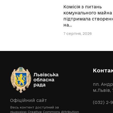
Комісія з питань
комунального майна
підтримала створен
на…
7 серпня, 2026
Конта
пл. Андр
м.Львів,
Офіційний сайт
(032) 2-
Весь контент доступний за
ліцензією
Creative Commons Attribution