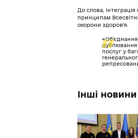
До слова, інтеграція
принципам Всесвітньо
охорони здоров’я.
«Об’єднання 
дублювання 
послуг у баг
генеральног
репресовани
Інші новини