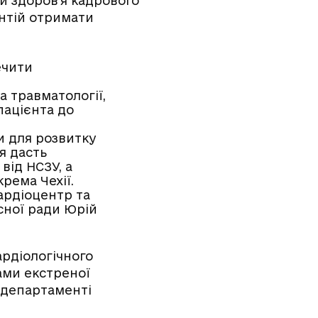
и здоров’я кадрового
антій отримати
ечити
а травматології,
пацієнта до
 для розвитку
я дасть
від НСЗУ, а
рема Чехії.
ардіоцентр та
асної ради Юрій
ардіологічного
ами екстреної
у департаменті