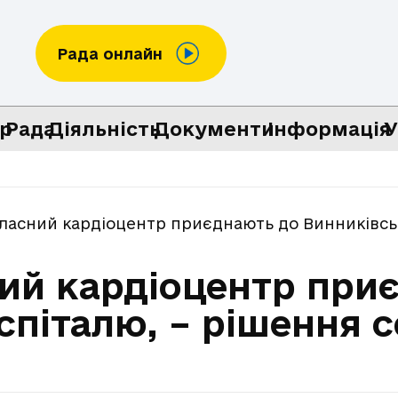
Рада онлайн
р
Рада
Діяльність
Документи
Інформація
У
ласний кардіоцентр приєднають до Винниківсько
ний кардіоцентр при
піталю, – рішення с