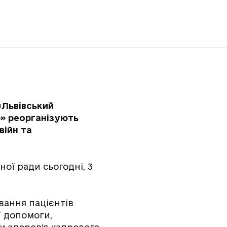
«Львівський
р» реорганізують
війн та
ної ради сьогодні, 3
вання пацієнтів
ї допомоги,