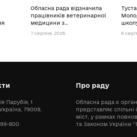
Обласна рада відзначила
Туст
працівників ветеринарної
Моло
ня
медицини з…
школ
7 серпня, 2026
6 серп
кти
Про раду
ія Парубія, 1
Обласна рада є орга
 Україна, 79008.
представляє спільні 
міст, у рамках повн
999-800
та Законом України “