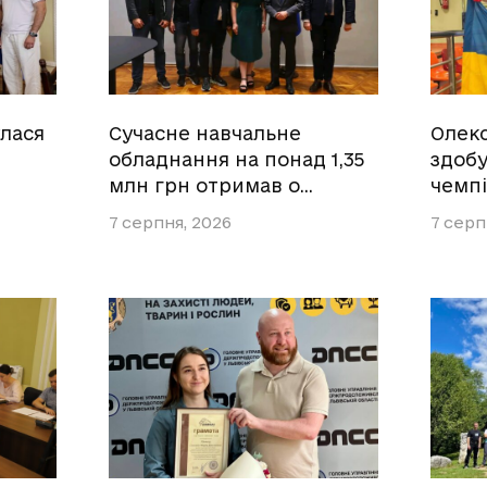
улася
Сучасне навчальне
Олек
обладнання на понад 1,35
здобу
млн грн отримав о…
чемпі
7 серпня, 2026
7 серп