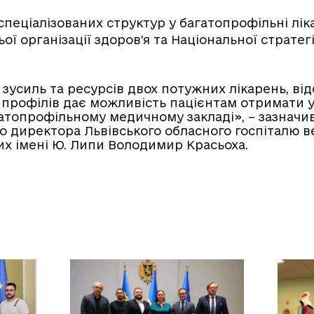
 спеціалізованих структур у багатопрофільні лік
ї організації здоров’я та Національної стратег
зусиль та ресурсів двох потужних лікарень, від
профілів дає можливість пацієнтам отримати у
атопрофільному медичному закладі», – зазначив
о директора Львівського обласного госпіталю ве
х імені Ю. Липи Володимир Красьоха.