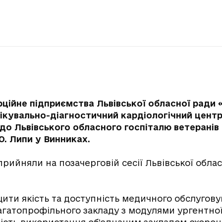
ійне підприємства Львівської обласної ради 
лікувально-діагностичний кардіологічний цент
о Львівського обласного госпіталю ветеранів 
Ю. Липи у Винниках.
рийняли на позачерговій сесії Львівської облас
ити якість та доступність медичного обслугову
гатопрофільного закладу з модулями ургентно