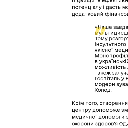
підвищить ефективні
потенціалу і дасть 
додатковий фінансо
«Наше завда
мультидисци
Тому розгорт
інсультного
якісної мед
Монопрофіль
в українські
можливість 
також залуч
Госпіталь у
модернізуват
Холод.
Крім того, створення
центру допоможе зм
медичної допомоги з 
охорони здоров’я ОД