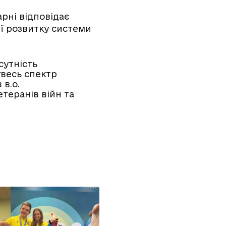
арні відповідає
ії розвитку системи
сутність
весь спектр
 в.о.
теранів війн та