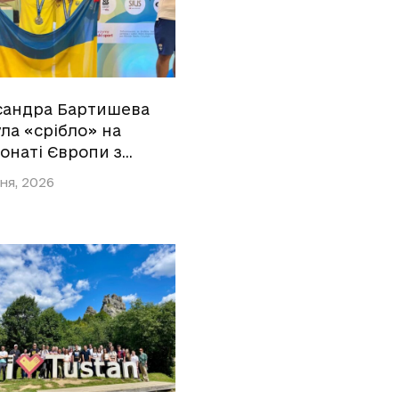
сандра Бартишева
ла «срібло» на
онаті Європи з…
ня, 2026