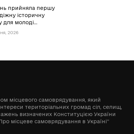
ань прийняла першу
діжну історичну
у для молоді…
ня, 2026
ном місцевого самоврядування, який
інтереси територіальних громад сіл, селищ,
оважень визначених Конституцією України
Про місцеве самоврядування в Україні”