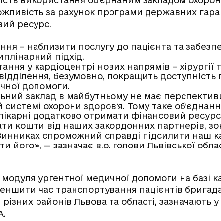
сть використання об’єднаним закладом охорон
можливість за рахунок програми державних гар
вий ресурс.
ння – наблизити послугу до пацієнта та забезп
плінарний підхід.
ання у кардіоцентрі нових напрямів – хірургії т
 відділення, безумовно, покращить доступність 
ичної допомоги.
ний заклад в майбутньому не має перспективи
й системі охорони здоровʼя. Тому таке обʼєднанн
лікарні додатково отримати фінансовий ресурс 
ати кошти від наших закордонних партнерів, зок
 Винниках спроможний справді підсилити наш к
и його», — зазначає в.о. голови Львівської обл
 модуля ургентної медичної допомоги на базі к
еншити час транспортування пацієнтів бригад
різних районів Львова та області, зазначають 
А.