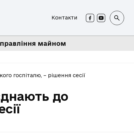
Контакти
правління майном
го госпіталю, – рішення сесії
єднають до
есії