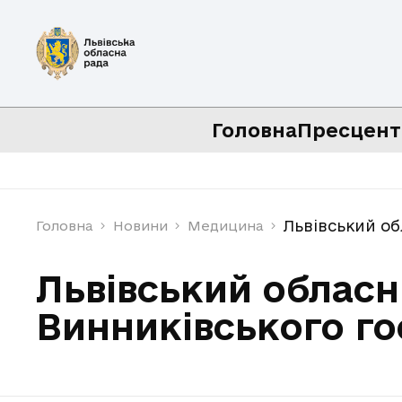
Головна
Пресцент
Львівський об
Головна
Новини
Медицина
Львівський облас
Винниківського гос