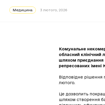
Медицина
3 лютого, 2026
Комунальне некомерц
обласний клінічний 
шляхом приєднання д
репресованих імені 
Відповідне рішення п
лютого.
Це дозволить покращ
шляхом створення ба