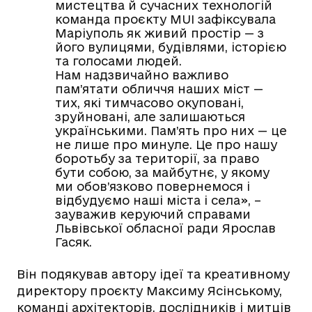
мистецтва й сучасних технологій
команда проєкту MUI зафіксувала
Маріуполь як живий простір — з
його вулицями, будівлями, історією
та голосами людей.
Нам надзвичайно важливо
пам’ятати обличчя наших міст —
тих, які тимчасово окуповані,
зруйновані, але залишаються
українськими. Пам’ять про них — це
не лише про минуле. Це про нашу
боротьбу за території, за право
бути собою, за майбутнє, у якому
ми обов’язково повернемося і
відбудуємо наші міста і села», –
зауважив керуючий справами
Львівської обласної ради Ярослав
Гасяк.
Він подякував автору ідеї та креативному
директору проєкту Максиму Ясінському,
команді архітекторів, дослідників і митців