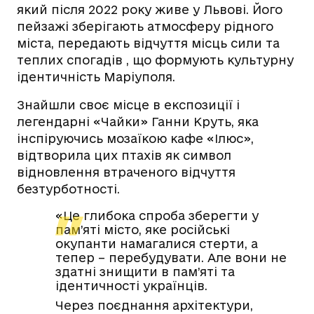
який після 2022 року живе у Львові. Його
пейзажі зберігають атмосферу рідного
міста, передають відчуття місць сили та
теплих спогадів , що формують культурну
ідентичність Маріуполя.
Знайшли своє місце в експозиції і
легендарні «Чайки» Ганни Круть, яка
інспіруючись мозаїкою кафе «Ілюс»,
відтворила цих птахів як символ
відновлення втраченого відчуття
безтурботності.
«Це глибока спроба зберегти у
пам’яті місто, яке російські
окупанти намагалися стерти, а
тепер – перебудувати. Але вони не
здатні знищити в пам’яті та
ідентичності українців.
Через поєднання архітектури,