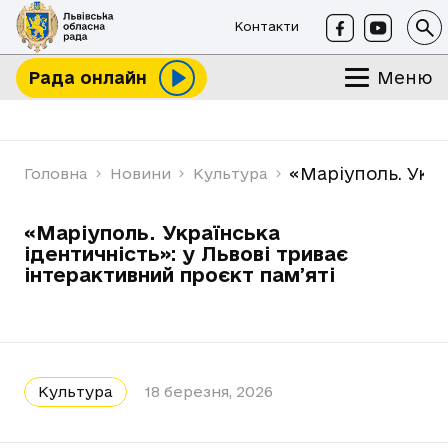
Контакти
Меню
Рада онлайн
«Маріуполь. Укра
Головна
Новини
Культура
«Маріуполь. Українська
ідентичність»: у Львові триває
інтерактивний проєкт памʼяті
Культура
18 березня, 2026