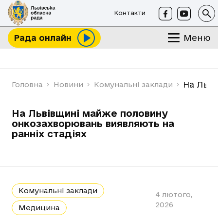
Контакти
Меню
Рада онлайн
На Льві
Головна
Новини
Комунальні заклади
На Львівщині майже половину
онкозахворювань виявляють на
ранніх стадіях
Комунальні заклади
4 лютого,
2026
Медицина