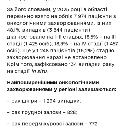
За його словами, у 2025 році в області
первинно взято на облік 7 974 пацієнти з
онкологічними захворюваннями. Із них
48,1% випадків (3 844 пацієнти)
діагностовано на І–ІІ стадіях, 18,5% – на ІІІ
стадії (1 425 осіб), 18,3% – на IV стадії (1 457
осіб). Ще у 1 248 пацієнтів (16,2%) стадію
захворювання наразі не встановлено.
Крім того, зафіксовано 134 випадки раку
на стадії
in situ
.
Найпоширенішими онкологічними
захворюваннями у регіоні залишаються:
– рак шкіри – 1 294 випадки;
– рак грудної залози – 828;
– рак передміхурової залози – 772;