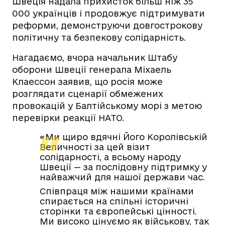
Швеція надала прихисток більш ніж 35
000 українців і продовжує підтримувати
реформи, демонструючи довгострокову
політичну та безпекову солідарність.
Нагадаємо, вчора начальник Штабу
оборони Швеції генерала Міхаель
Клаессон заявив, що росія може
розглядати сценарії обмежених
провокацій у Балтійському морі з метою
перевірки реакції НАТО.
«Ми щиро вдячні Його Королівській
Величності за цей візит
солідарності, а всьому народу
Швеції — за послідовну підтримку у
найважчий для нашої держави час.
Співпраця між нашими країнами
спирається на спільні історичні
сторінки та європейські цінності.
Ми високо цінуємо як військову, так