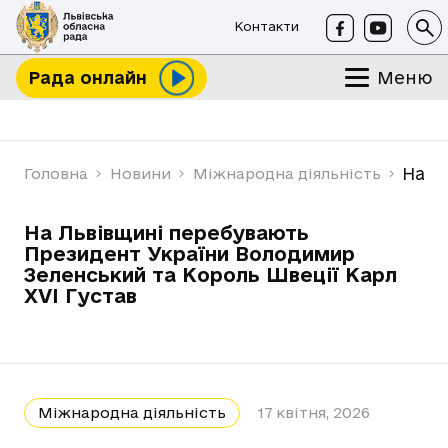
Контакти
Меню
Рада онлайн
На Л
Головна
Новини
Міжнародна діяльність
На Львівщині перебувають
Президент України Володимир
Зеленський та Король Швеції Карл
XVI Густав
Міжнародна діяльність
17 квітня, 2026