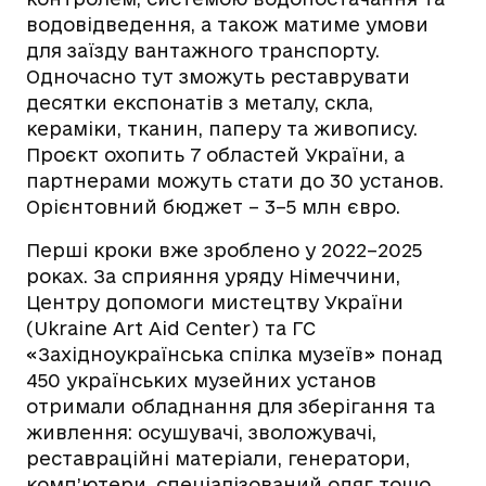
водовідведення, а також матиме умови
для заїзду вантажного транспорту.
Одночасно тут зможуть реставрувати
десятки експонатів з металу, скла,
кераміки, тканин, паперу та живопису.
Проєкт охопить 7 областей України, а
партнерами можуть стати до 30 установ.
Орієнтовний бюджет – 3–5 млн євро.
Перші кроки вже зроблено у 2022–2025
роках. За сприяння уряду Німеччини,
Центру допомоги мистецтву України
(Ukraine Art Aid Center) та ГС
«Західноукраїнська спілка музеїв» понад
450 українських музейних установ
отримали обладнання для зберігання та
живлення: осушувачі, зволожувачі,
реставраційні матеріали, генератори,
комп’ютери, спеціалізований одяг тощо.