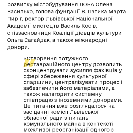
розвитку містобудування ЛОВА Олена
Василько, голова фундації В. Патика Марта
Пиріг, ректор Львівської Національної
Академії мистецтв Василь Косів,
співзасновниця Коаліції дієвців культури
Ольга Сагайдак, а також міжнародні
донори.
«Створення потужного
реставраційного центру дозволить
сконцентрувати зусилля фахівців у
сфері збереження культурної
спадщини, централізувати процес і
забезпечити його матеріалами, а
також налагодити системну
співпрацю з іноземними донорами.
Це питання вже розглядалося на
засіданні комісії Львівської
обласної ради з питань
комунального майна в контексті
можливої реорганізації одного з