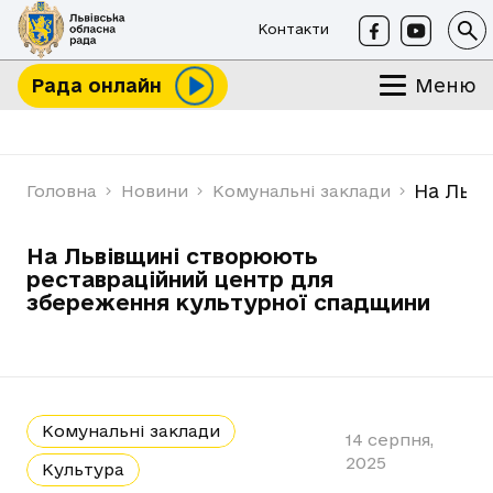
Контакти
Меню
Рада онлайн
На Льв
Головна
Новини
Комунальні заклади
На Львівщині створюють
реставраційний центр для
збереження культурної спадщини
Комунальні заклади
14 серпня,
2025
Культура