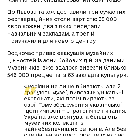
До Львова також доставили три сучасних
реставраційних столи вартістю 35 000
євро кожен, два з яких передали
навчальним закладам, а третій
призначили для нового центру.
Водночас триває евакуація музейних
цінностей із зони бойових дій. За даними
музейників, вже вдалося вивезти близько
546 000 предметів із 63 закладів культури.
«Росіяни не лише вбивають, але й
грабують музеї, вивозячи унікальні
експонати, які потім видають за
свої.
Тому збереження української
ідентичності – стратегічне питання.
Україна вже врятувала більшість
музейних колекцій із
найнебезпечніших регіонів. Але без
спеціального простору, де їх якісно