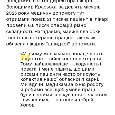
повідомив в.о. гендиректора лікарні
Володимир Красьоха, за дев’ять місяців
2025 року медичну допомогу тут
отримали понад 21 тисяча пацієнтів, лікарі
провели 6,6 тисяч операцій різної
складності. Нагадаємо, майже два роки
госпіталь ветеранів працює також як
обласна лікарня “швидкої” допомоги.
«У цьому медзакладі понад чверть
пацієнтів — військові та ветерани.
Тому найважливіше — людяність і
повага. І мене тішить, що цими
рисами пацієнти часто описують
колектив нашої обласної лікарні.
Ми вдячні медикам за їхню роботу
й робимо все, щоб умови праці
були гідними, а лікування — якісним
і сучасним», — наголосив Юрій
Холод.