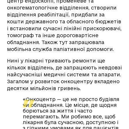
центр ендоскопії, променеве та
онкогематологічне відділення, створили
відділення реабілітації, придбали за
кошти державного та обласного бюджетів
і встановили сучасні лінійні прискорювачі,
томограф та інше дороговартісне
обладнання. Також тут запрацювала
мобільна служба паліативної допомоги.
Нині у лікарні тривають ремонти ще
кількох відділень, де запрацюють невдовзі
найсучасніші медичні системи та апарати.
Загалом у розвиток онкоцентру вкладено
десятки мільйонів гривень.
«Онкоцентр — це не просто будівля
чи обладнання. Це місце, де щодня
борються за життя і часто
перемагають. Ми робимо все, щоб
лікарня була сучасною, доступною і
з гідними умовами як для пацієнтів,