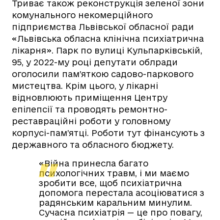
Триває також реконструкція зеленої зони
комунального некомерційного
підприємства Львівської обласної ради
«Львівська обласна клінічна психіатрична
лікарня». Парк по вулиці Кульпарківській,
95, у 2022-му році депутати облради
оголосили пам’яткою садово-паркового
мистецтва. Крім цього, у лікарні
відновлюють приміщення Центру
епілепсії та проводять ремонтно-
реставраційні роботи у головному
корпусі-пам’ятці. Роботи тут фінансують з
державного та обласного бюджету.
«Війна принесла багато
психологічних травм, і ми маємо
зробити все, щоб психіатрична
допомога перестала асоціюватися з
радянським каральним минулим.
Сучасна психіатрія — це про повагу,