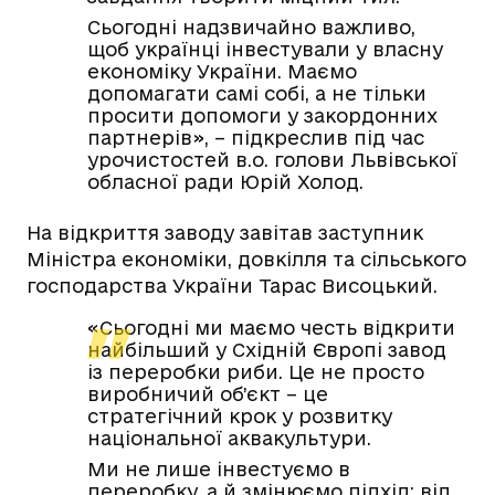
Сьогодні надзвичайно важливо,
щоб українці інвестували у власну
економіку України. Маємо
допомагати самі собі, а не тільки
просити допомоги у закордонних
партнерів», – підкреслив під час
урочистостей в.о. голови Львівської
обласної ради Юрій Холод.
На відкриття заводу завітав заступник
Міністра економіки, довкілля та сільського
господарства України Тарас Висоцький.
«Сьогодні ми маємо честь відкрити
найбільший у Східній Європі завод
із переробки риби. Це не просто
виробничий об’єкт – це
стратегічний крок у розвитку
національної аквакультури.
Ми не лише інвестуємо в
переробку, а й змінюємо підхід: від