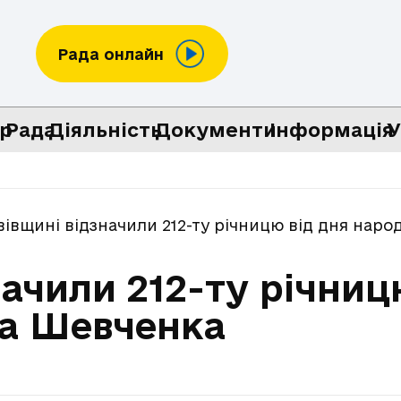
Рада онлайн
р
Рада
Діяльність
Документи
Інформація
У
вівщині відзначили 212-ту річницю від дня нар
начили 212-ту річниц
а Шевченка