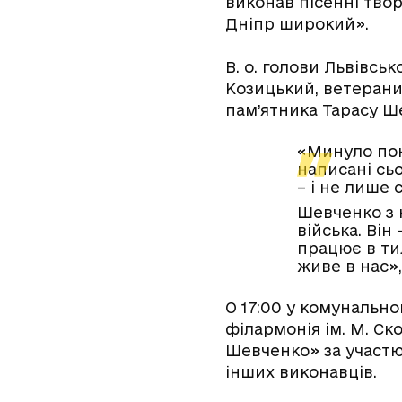
виконав пісенні твор
Дніпр широкий».
В. о. голови Львівсь
Козицький, ветерани,
пам’ятника Тарасу Ш
«Минуло пона
написані сьо
– і не лише 
Шевченко з 
війська. Він
працює в тил
живе в нас»,
О 17:00 у комунально
філармонія ім. М. С
Шевченко» за участю
інших виконавців.