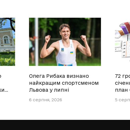
о
Олега Рибака визнано
72 гр
найкращим спортсменом
січен
ки…
Львова у липні
план
6 серпня, 2026
5 серп