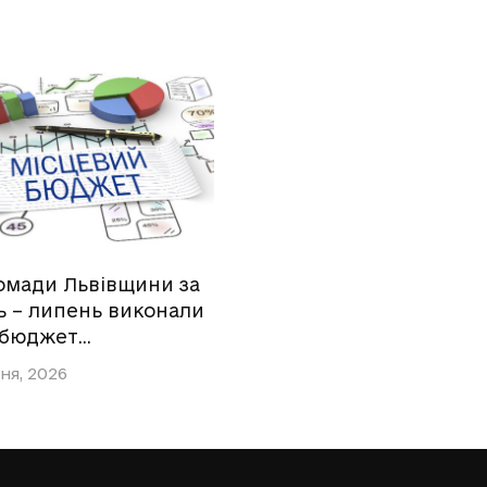
омади Львівщини за
ь – липень виконали
 бюджет…
ня, 2026