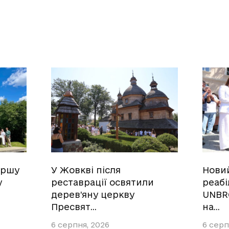
ершу
У Жовкві після
Нови
у
реставрації освятили
реабі
дерев’яну церкву
UNBR
Пресвят…
на…
6 серпня, 2026
6 серп