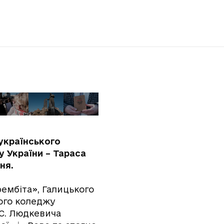
 українського
у України – Тараса
ня.
ембіта», Галицького
вого коледжу
 С. Людкевича