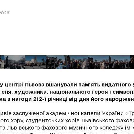
2026
, у центрі Львова вшанували пам’ять видатного
еля, художника, національного героя і символ
а з нагоди 212-ї річниці від дня його народжен
ивів заслуженої академічної капели України «Тр
ого хору, студентських хорів Львівського фахо
та Львівського фахового музичного коледжу ім.