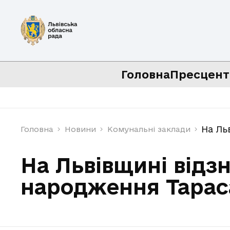
Головна
Пресцент
На Ль
Головна
Новини
Комунальні заклади
На Львівщині відз
народження Тарас