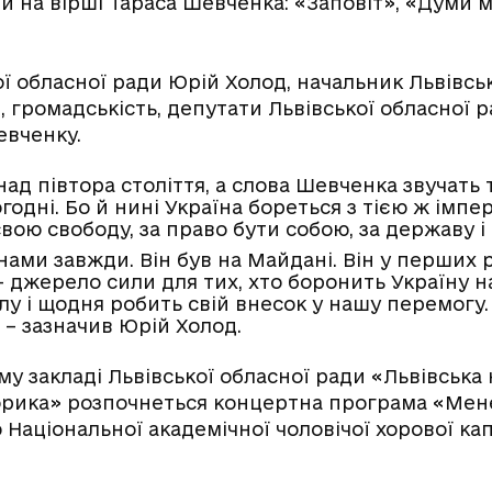
и на вірші Тараса Шевченка: «Заповіт», «Думи м
кої обласної ради Юрій Холод, начальник Львівс
 громадськість, депутати Львівської обласної р
евченку.
д півтора століття, а слова Шевченка звучать т
годні. Бо й нині Україна бореться з тією ж імпе
свою свободу, за право бути собою, за державу і
нами завжди. Він був на Майдані. Він у перших 
 – джерело сили для тих, хто боронить Україну н
у і щодня робить свій внесок у нашу перемогу. 
 – зазначив Юрій Холод.
му закладі Львівської обласної ради «Львівська
корика» розпочнеться концертна програма «Мен
 Національної академічної чоловічої хорової ка