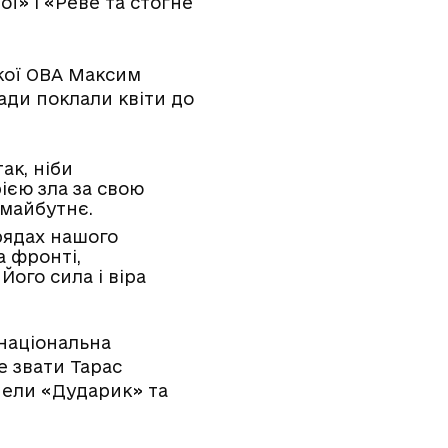
ої» і «Реве та стогне
ької ОВА Максим
ади поклали квіти до
ак, ніби
рією зла за свою
 майбутнє.
рядах нашого
а фронті,
Його сила і віра
 національна
е звати Тарас
пели «Дударик» та