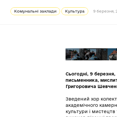
Комунальні заклади
Культура
9 березня, 
Сьогодні, 9 березня
письменника, мислит
Григоровича Шевченк
Зведений хор колект
академічного камерн
культури і мистецтв 