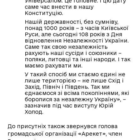
Універсалом. Це головне. І цю дату
саме час внести в нашу
Конституцію.
Нашій державності, без сумніву,
понад 1000 років – з часів Київської
Руси, але сьогодні 108 років з Дня
відновлення Незалежності України.
Саме так свою незалежність
рахують наші сусіди і союзники –
поляки, литовці та інші народи. І так
маємо рахувати ми.
У такий спосіб ми стаємо єдині не
лише територією – не лише Схід і
Захід, Північ і Південь. Так ми
єднаємося зі всіма поколіннями, які
боролися за незалежну Україну», –
зазначив під час виступу Юрій
Холод.
До присутніх також звернувся голова
громадської організації «Арекет», член