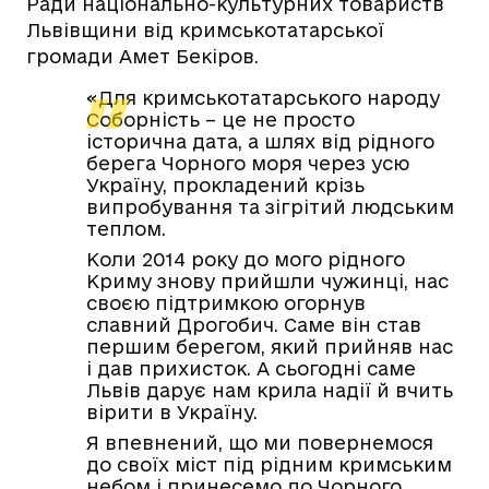
Ради національно-культурних товариств
Львівщини від кримськотатарської
громади Амет Бекіров.
«Для кримськотатарського народу
Соборність – це не просто
історична дата, а шлях від рідного
берега Чорного моря через усю
Україну, прокладений крізь
випробування та зігрітий людським
теплом.
Коли 2014 року до мого рідного
Криму знову прийшли чужинці, нас
своєю підтримкою огорнув
славний Дрогобич. Саме він став
першим берегом, який прийняв нас
і дав прихисток. А сьогодні саме
Львів дарує нам крила надії й вчить
вірити в Україну.
Я впевнений, що ми повернемося
до своїх міст під рідним кримським
небом і принесемо до Чорного