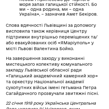
моря запах галицької стійкості. Бо
ми – одна родина, ми – одна
Україна», – зазначив Амет Бекіров.
Слова вдячності Львівщині за допомогу
висловила також керівниця Центру
підтримки внутрішньо переміщених та/
або евакуйованих осіб «ЯМаріуполь» у
місті Львові Валентина Бойко.
На завершення заходу у виконанні
мистецького колективу комунального
закладу Львівської обласної ради
«Галицький академічний камерний хор»
та оркестру Національної академії
сухопутних військ імені гетьмана Петра
Сагайдачного прозвучали звитяжні пісні.
22 січня 1918 року Українська Центральна
Рада ухвалила IV Універсал, яким