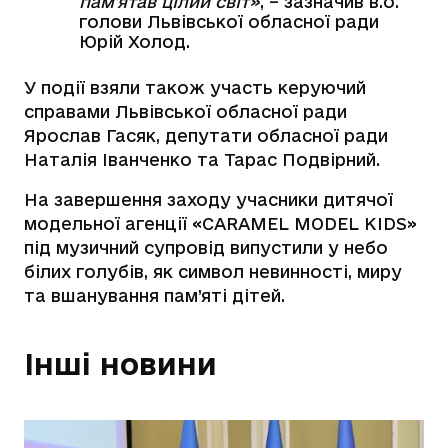
памʼятав цілий світ»
, – зазначив в.о.
голови Львівської обласної ради
Юрій Холод.
У події взяли також участь керуючий
справами Львівської обласної ради
Ярослав Гасяк, депутати обласної ради
Наталія Іванченко та Тарас Подвірний.
На завершення заходу учасники дитячої
модельної агенції «CARAMEL MODEL KIDS»
під музичний супровід випустили у небо
білих голубів, як символ невинності, миру
та вшанування пам’яті дітей.
Інші новини