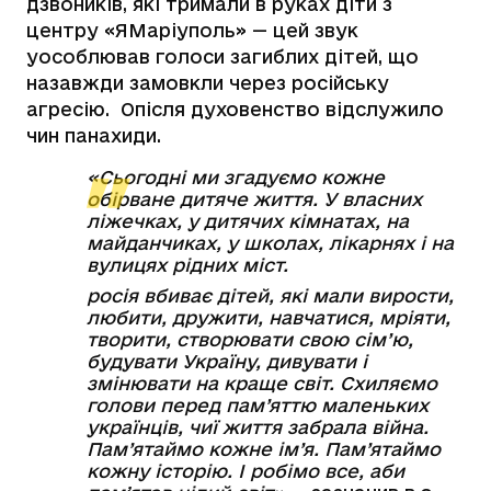
дзвоників, які тримали в руках діти з
центру «ЯМаріуполь» — цей звук
уособлював голоси загиблих дітей, що
назавжди замовкли через російську
агресію. Опісля духовенство відслужило
чин панахиди.
«Сьогодні ми згадуємо кожне
обірване дитяче життя. У власних
ліжечках, у дитячих кімнатах, на
майданчиках, у школах, лікарнях і на
вулицях рідних міст.
росія вбиває дітей, які мали вирости,
любити, дружити, навчатися, мріяти,
творити, створювати свою сім’ю,
будувати Україну, дивувати і
змінювати на краще світ. Схиляємо
голови перед пам’яттю маленьких
українців, чиї життя забрала війна.
Пам’ятаймо кожне ім’я. Пам’ятаймо
кожну історію. І робімо все, аби