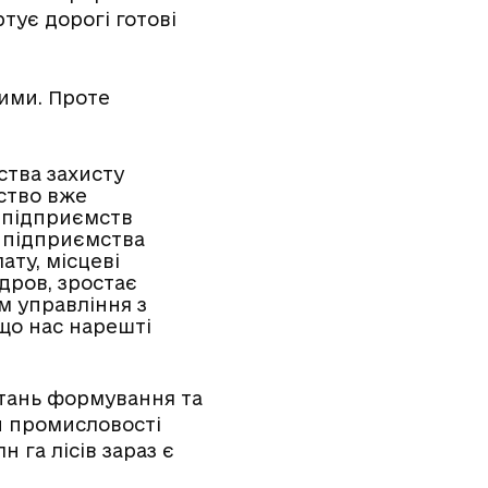
тує дорогі готові
ними. Проте
ства захисту
рство вже
 підприємств
е підприємства
ту, місцеві
дров, зростає
м управління з
 що нас нарешті
итань формування та
ій промисловості
 га лісів зараз є