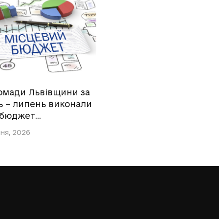
омади Львівщини за
ь – липень виконали
 бюджет…
ня, 2026