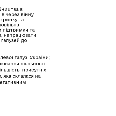
бництва в
ів через війну
о ринку та
повільна
м підтримки та
ма, напрацювати
 галузей до
евої галузі України;
лювання діяльності
Більшість присутніх
, яка склалася на
негативним