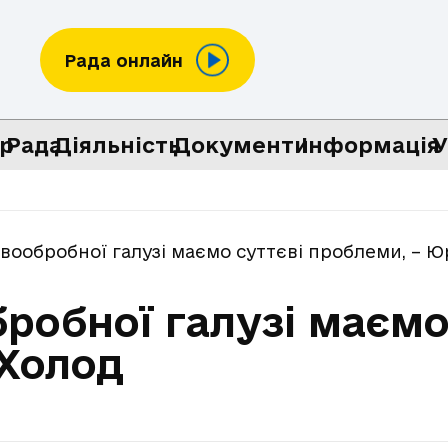
Рада онлайн
р
Рада
Діяльність
Документи
Інформація
У
вообробної галузі маємо суттєві проблеми, – Ю
робної галузі маємо
 Холод