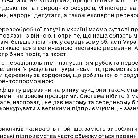
ї ОВА Максим Козицький, представники Міністе
 довкілля та природних ресурсів, Міністерства 
ни, народні депутати, а також експерти дерево
ревообробної галузі в Україні маємо суттєві пр
повʼязані з війною. Попри те, що наша область м
вічі більше лісів, ніж у середньому області Укр
 стикаються з величезною нестачею деревини. А
рібних порід та якості.
о з нераціональним плануванням рубок та недо
влення. У результаті, українські підприємства 
и деревину за кордоном, що робить їхню проду
рентоспроможною.
ефіциту деревини на ринку, аукціони також ста
ми і не зовсім прозорими. Система нібито й м
 але, насправді, не дає малому та середньому б
конкурувати з великими підприємцями”, – зазн
кликів називають і той, що, замість виробляти 
аїнські підприємства часто обмежуються перви