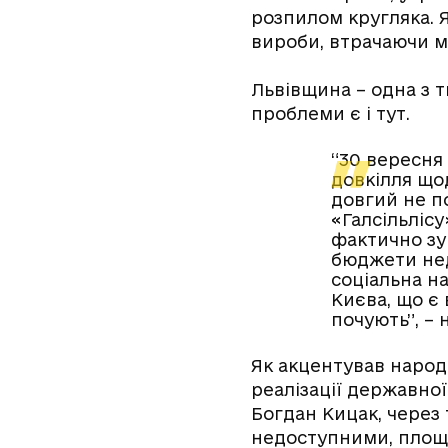
розпилом кругляка. Я
вироби, втрачаючи м
Львівщина – одна з т
проблеми є і тут.
“30 вересня
довкілля що
довгий не п
«Галсільлісу
фактично зу
бюджети нед
соціальна н
Києва, що є
почують”, – 
Як акцентував народ
реалізації державної
Богдан Кицак, через 
недоступними, площа 