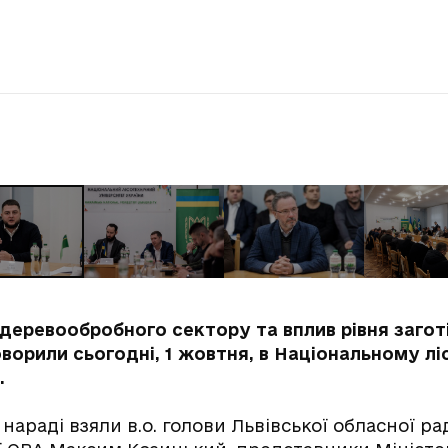
деревообробного сектору та вплив рівня заготі
оворили сьогодні, 1 жовтня, в Національному л
.
 нараді взяли в.о. голови Львівської обласної р