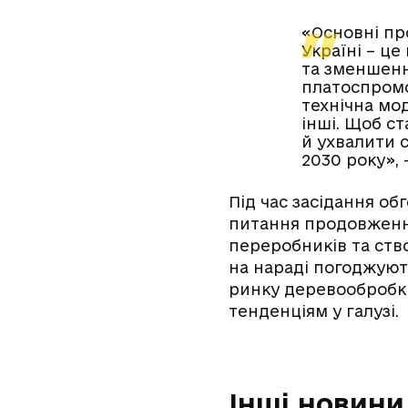
«Основні пр
Україні – ц
та зменшенн
платоспромо
технічна мо
інші. Щоб ст
й ухвалити 
2030 року», 
Під час засідання об
питання продовження
переробників та ство
на нараді погоджують
ринку деревообробки
тенденціям у галузі.
Інші новини