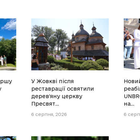
ершу
У Жовкві після
Нови
у
реставрації освятили
реабі
дерев’яну церкву
UNBR
Пресвят…
на…
6 серпня, 2026
6 серп