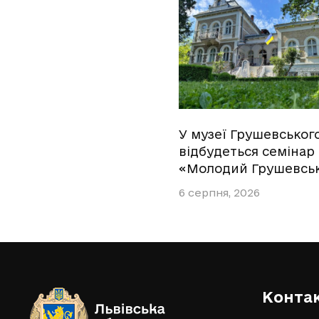
У музеї Грушевськог
відбудеться семінар
«Молодий Грушевсь
6 серпня, 2026
Конта