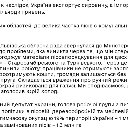
к наслідок, Україна експортує сировину, а імпор
ільярди гривень.
их областей, де велика частка лісів є комуналь
 Львівська обласна рада звернулася до Міністер
до проблеми, яка виникла через те, що міністе
огоджує матеріали лісовпорядкування для двох
» – Старосамбірського та Турківського. Через ц
пинили роботу: працівники не отримують зарпла
оотримують кошти, громади залишаються без 
апруга. Складається враження про ручний режи
 вкрай ризиковано для галузі. Ми сподіваємося,
наголосив Юрій Холод.
ний депутат України, голова робочої групи з п
 політики в лісовій, деревообробній та меблев
тимчасову окупацію 19% території України – 1 млн
замінованих лісів – 1,3 млн га.