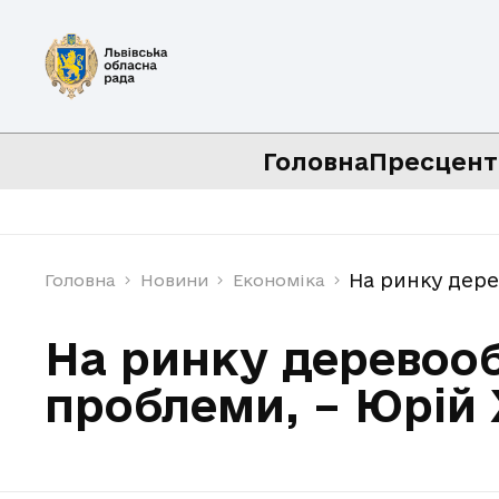
Головна
Пресцент
На ринку дере
Головна
Новини
Економіка
На ринку деревооб
проблеми, – Юрій