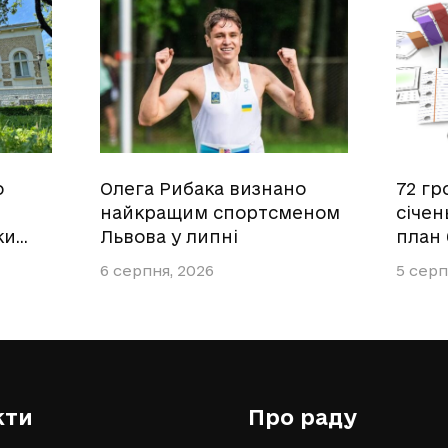
о
Олега Рибака визнано
72 гр
найкращим спортсменом
січен
ки…
Львова у липні
план
6 серпня, 2026
5 серп
кти
Про раду