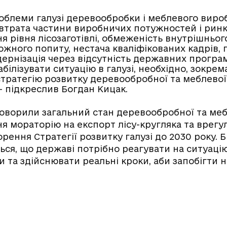
облеми галузі деревообробки і меблевого виро
е втрата частини виробничих потужностей і ринк
я рівня лісозаготівлі, обмеженість внутрішньог
жного попиту, нестача кваліфікованих кадрів, 
дернізація через відсутність державних програ
абілізувати ситуацію в галузі, необхідно, зокре
стратегію розвитку деревообробної та меблевої
– підкреслив Богдан Кицак.
говорили загальний стан деревообробної та мебл
 мораторію на експорт лісу-кругляка та врегу
рення Стратегії розвитку галузі до 2030 року. 
ся, що державі потрібно реагувати на ситуацію
 та здійснювати реальні кроки, аби запобігти 