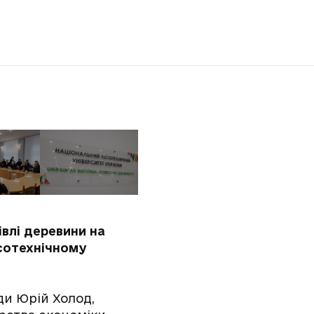
влі деревини на
ісотехнічному
ади Юрій Холод,