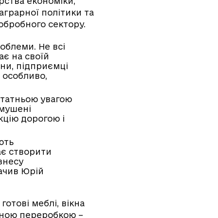
рства економіки,
аграрної політики та
обробного сектору.
облеми. Не всі
ає на своїй
аїни, підприємці
 особливо,
статньою увагою
змушені
кцію дорогою і
ють
ає створити
ізнесу
ачив Юрій
готові меблі, вікна
нною переробкою –