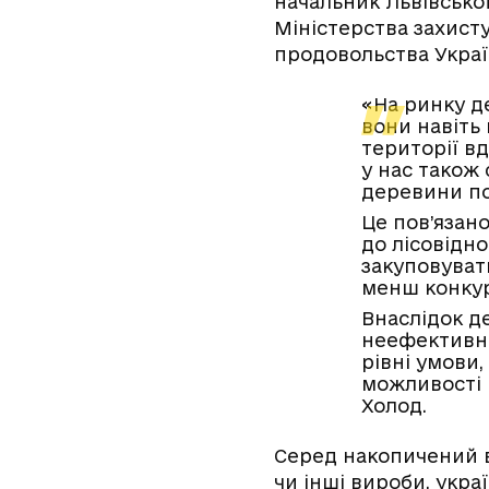
начальник Львівсько
Міністерства захисту
продовольства Украї
«На ринку де
вони навіть 
території вд
у нас також
деревини пот
Це пов’язан
до лісовідно
закуповуват
менш конку
Внаслідок д
неефективни
рівні умови,
можливості 
Холод.
Серед накопичений ви
чи інші вироби, укр