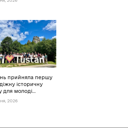
ня, 2026
ань прийняла першу
діжну історичну
у для молоді…
ня, 2026