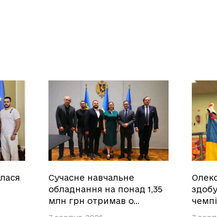
улася
Сучасне навчальне
Олек
обладнання на понад 1,35
здобу
млн грн отримав о…
чемпі