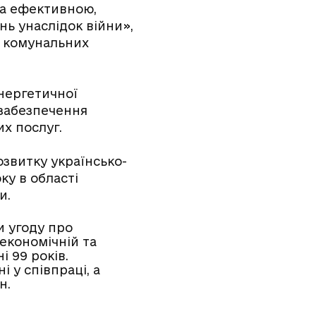
та ефективною,
нь унаслідок війни»,
х комунальних
енергетичної
 забезпечення
х послуг.
звитку українсько-
ку в області
и.
и угоду про
економічній та
і 99 років.
і у співпраці, а
н.