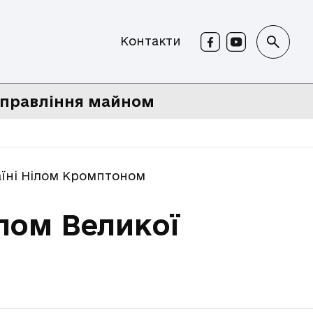
Контакти
правління майном
аїні Нілом Кромптоном
лом Великої