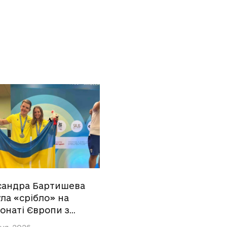
сандра Бартишева
ла «срібло» на
онаті Європи з…