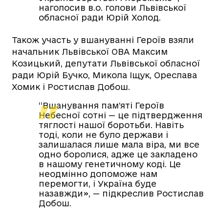
наголосив в.о. голови Львівської
обласної ради Юрій Холод.
Також участь у вшануванні Героїв взяли
начальник Львівської ОВА Максим
Козицький, депутати Львівської обласної
ради Юрій Бучко, Микола Іщук, Ореслава
Хомик і Ростислав Добош.
“Вшанування пам’яті Героїв
Небесної сотні — це підтвердження
тяглості нашої боротьби. Навіть
тоді, коли не було держави і
залишалася лише мала віра, ми все
одно боролися, адже це закладено
в нашому генетичному коді. Це
неодмінно допоможе нам
перемогти, і Україна буде
назавжди», — підкреслив Ростислав
Добош.