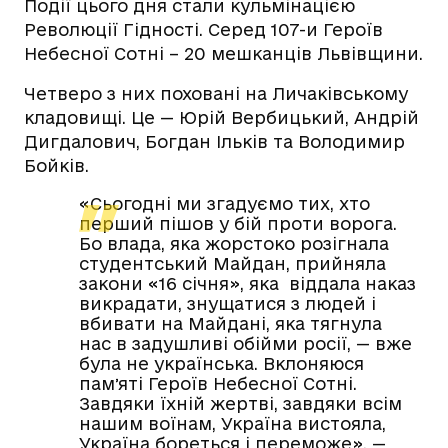
Події цього дня стали кульмінацією
Революції Гідності. Серед 107-и Героїв
Небесної Сотні – 20 мешканців Львівщини.
Четверо з них поховані на Личаківському
кладовищі. Це — Юрій Вербицький, Андрій
Дигдалович, Богдан Ільків та Володимир
Бойків.
«Сьогодні ми згадуємо тих, хто
перший пішов у бій проти ворога.
Бо влада, яка жорстоко розігнала
студентський Майдан, прийняла
закони «16 січня», яка віддала наказ
викрадати, знущатися з людей і
вбивати на Майдані, яка тягнула
нас в задушливі обійми росії, — вже
була не українська. Вклоняюся
памʼяті Героїв Небесної Сотні.
Завдяки їхній жертві, завдяки всім
нашим воїнам, Україна вистояла,
Україна бореться і переможе», —