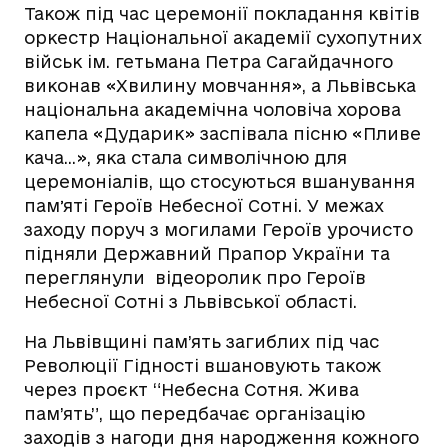
Також під час церемонії покладання квітів
оркестр Національної академії сухопутних
військ ім. гетьмана Петра Сагайдачного
виконав «Хвилину мовчання», а Львівська
національна академічна чоловіча хорова
капела «Дударик» заспівала пісню «Пливе
кача…», яка стала символічною для
церемоніалів, що стосуються вшанування
памʼяті Героїв Небесної Сотні. У межах
заходу поруч з могилами Героїв урочисто
підняли Державний Прапор України та
переглянули відеоролик про Героїв
Небесної Сотні з Львівської області.
На Львівщині пам’ять загиблих під час
Революції Гідності вшановують також
через проєкт “Небесна Сотня. Жива
пам’ять”, що передбачає організацію
заходів з нагоди дня народження кожного