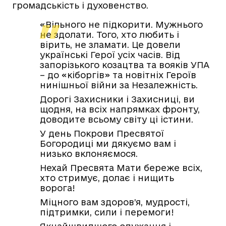
громадськість і духовенство.
«Вільного не підкорити. Мужнього
не здолати. Того, хто любить і
вірить, не зламати. Це довели
українські Герої усіх часів. Від
запорізького козацтва та вояків УПА
– до «кіборгів» та новітніх Героїв
нинішньої війни за Незалежність.
Дорогі Захисники і Захисниці, ви
щодня, на всіх напрямках фронту,
доводите всьому світу ці істини.
У день Покрови Пресвятої
Богородиці ми дякуємо вам і
низько вклоняємося.
Нехай Пресвята Мати береже всіх,
хто стримує, долає і нищить
ворога!
Міцного вам здоров’я, мудрості,
підтримки, сили і перемоги!