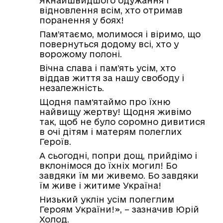
Якнайшвидшого одужання і
відновлення всім, хто отримав
поранення у боях!
Пам’ятаємо, молимося і віримо, що
повернуться додому всі, хто у
ворожому полоні.
Вічна слава і пам’ять усім, хто
віддав життя за нашу свободу і
незалежність.
Щодня памʼятаймо про їхню
найвищу жертву! Щодня живімо
так, щоб не було соромно дивитися
в очі дітям і матерям полеглих
Героїв.
А сьогодні, попри дощ, прийдімо і
вклонімося до їхніх могил! Бо
завдяки їм ми живемо. Бо завдяки
їм живе і житиме Україна!
Низький уклін усім полеглим
Героям України!
», – зазначив Юрій
Холод.