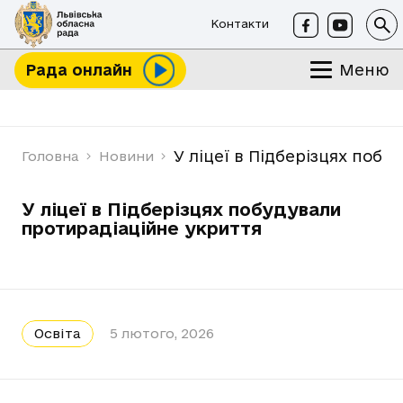
Контакти
Меню
Рада онлайн
У ліцеї в Підберізцях побу
Головна
Новини
У ліцеї в Підберізцях побудували
протирадіаційне укриття
Освіта
5 лютого, 2026