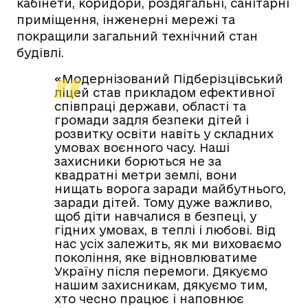
кабінети, коридори, роздягальні, санітарні
приміщення, інженерні мережі та
покращили загальний технічний стан
будівлі.
«Модернізований Підберізцівський
ліцей став прикладом ефективної
співпраці держави, області та
громади задля безпеки дітей і
розвитку освіти навіть у складних
умовах воєнного часу. Наші
захисники борються не за
квадратні метри землі, вони
нищать ворога заради майбутнього,
заради дітей. Тому дуже важливо,
щоб діти навчалися в безпеці, у
гідних умовах, в теплі і любові. Від
нас усіх залежить, як ми виховаємо
покоління, яке відновлюватиме
Україну після перемоги. Дякуємо
нашим захисникам, дякуємо тим,
хто чесно працює і наповнює