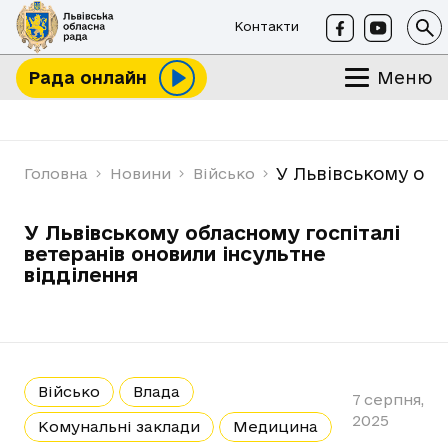
Контакти
Меню
Рада онлайн
У Львівському обл
Головна
Новини
Військо
У Львівському обласному госпіталі
ветеранів оновили інсультне
відділення
Військо
Влада
7 серпня,
2025
Комунальні заклади
Медицина