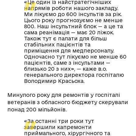
«Це один із найстратегічніших
напрямів роботи нашого закладу.
Ми лікуємо до 600 інсультів за рік.
Цього року прогнозуємо не менше
800. Наш інсультний блок — а це та
сама реанімація — має 20 ліжок.
Також тут є палати для більш
стабільних пацієнтів та
приміщення для медперсоналу.
Одночасно тут лікуємо не менше 60
пацієнтів, саме з інсультами —
близько 20 з них», — каже в.о.
генерального директора госпіталю
Володимир Красьоха.
Минулого року для ремонтів у госпіталі
ветеранів з обласного бюджету скерували
понад 200 мільйонів.
«За останні три роки тут
завершили капремонти
приймального, хірургічного та