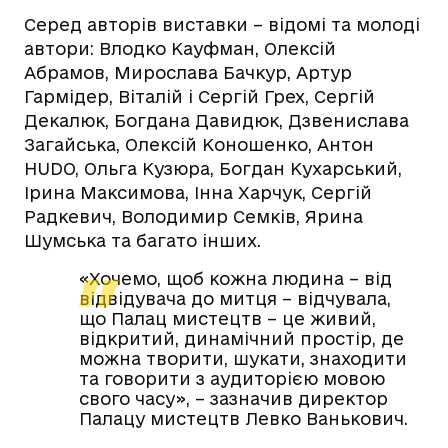
Серед авторів виставки – відомі та молоді
автори: Влодко Кауфман, Олексій
Абрамов, Мирослава Бачкур, Артур
Гармідер, Віталій і Сергій Грех, Сергій
Декалюк, Богдана Давидюк, Дзвенислава
Загайська, Олексій Коношенко, Антон
HUDO, Ольга Кузюра, Богдан Кухарський,
Ірина Максимова, Інна Харчук, Сергій
Радкевич, Володимир Семків, Ярина
Шумська та багато інших.
«Хочемо, щоб кожна людина – від
відвідувача до митця – відчувала,
що Палац мистецтв – це живий,
відкритий, динамічний простір, де
можна творити, шукати, знаходити
та говорити з аудиторією мовою
свого часу», – зазначив директор
Палацу мистецтв Левко Ванькович.