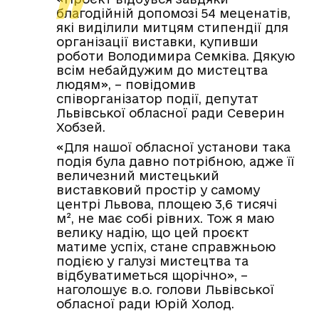
благодійній допомозі 54 меценатів,
які виділили митцям стипендії для
організації виставки, купивши
роботи Володимира Семківа. Дякую
всім небайдужим до мистецтва
людям», – повідомив
співорганізатор події, депутат
Львівської обласної ради Северин
Хобзей.
«Для нашої обласної установи така
подія була давно потрібною, адже її
величезний мистецький
виставковий простір у самому
центрі Львова, площею 3,6 тисячі
м², не має собі рівних. Тож я маю
велику надію, що цей проєкт
матиме успіх, стане справжньою
подією у галузі мистецтва та
відбуватиметься щорічно», –
наголошує в.о. голови Львівської
обласної ради Юрій Холод.