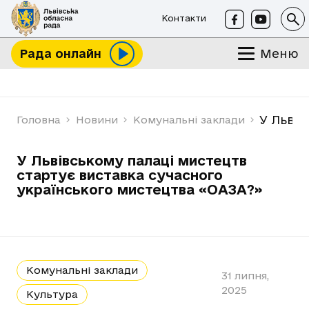
Контакти
Меню
Рада онлайн
У Львів
Головна
Новини
Комунальні заклади
У Львівському палаці мистецтв
стартує виставка сучасного
українського мистецтва «ОАЗА?»
Комунальні заклади
31 липня,
2025
Культура