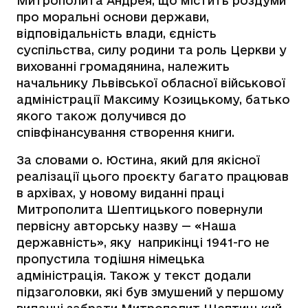
Митрополита Андрея, що містить роздуми
про моральні основи держави,
відповідальність влади, єдність
суспільства, силу родини та роль Церкви у
вихованні громадянина, належить
начальнику Львівської обласної військової
адміністрації Максиму Козицькому, батько
якого також долучився до
співфінансування створення книги.
За словами о. Юстина, який для якісної
реалізації цього проєкту багато працював
в архівах, у новому виданні праці
Митрополита Шептицького повернули
первісну авторську назву — «Наша
державність», яку наприкінці 1941-го не
пропустила тодішня німецька
адміністрація. Також у текст додали
підзаголовки, які був змушений у першому