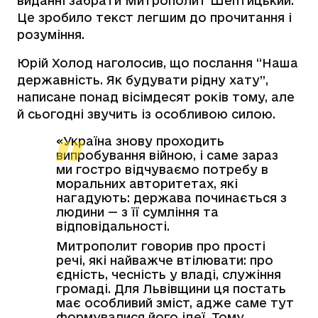
виданні забрати Митрополит Шептицький.
Це зробило текст легшим до прочитання і
розуміння.
Юрій Холод наголосив, що послання “Наша
державність. Як будувати рідну хату”,
написане понад вісімдесят років тому, але
й сьогодні звучить із особливою силою.
«Україна знову проходить
випробування війною, і саме зараз
ми гостро відчуваємо потребу в
моральних авторитетах, які
нагадують: держава починається з
людини — з її сумління та
відповідальності.
Митрополит говорив про прості
речі, які найважче втілювати: про
єдність, чесність у владі, служіння
громаді. Для Львівщини ця постать
має особливий зміст, адже саме тут
формувалися його ідеї. Тому