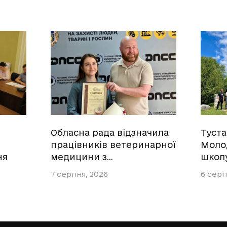
Обласна рада відзначила
Туст
працівників ветеринарної
Моло
ня
медицини з…
школ
7 серпня, 2026
6 серп