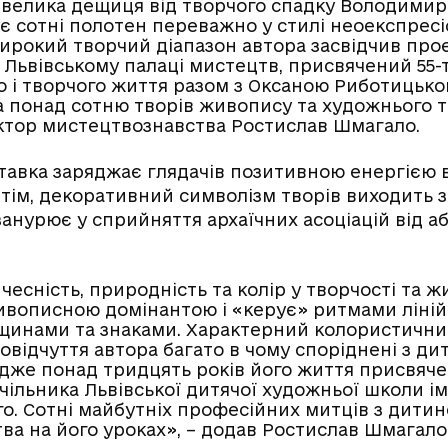
велика дещиця від творчого спадку Володимир
є сотні полотен переважно у стилі неоекспресі
ирокий творчий діапазон автора засвідчив про
у Львівському палаці мистецтв, присвячений 55-
 і творчого життя разом з Оксаною Риботицько
 понад сотню творів живопису та художнього т
ктор мистецтвознавства Ростислав Шмагало.
ставка заряджає глядачів позитивною енергією 
Втім, декоративний символізм творів виходить 
занурює у сприйняття архаїчних асоціацій від а
чесність, природність та колір у творчості та жи
ивописною домінантою і «керує» ритмами ліній
щинами та знаками. Характерний колористични
овідчуття автора багато в чому споріднені з ди
Адже понад тридцять років його життя присвяче
очільника Львівської дитячої художньої школи і
го. Сотні майбутніх професійних митців з дитин
тва на його уроках», – додав Ростислав Шмагало