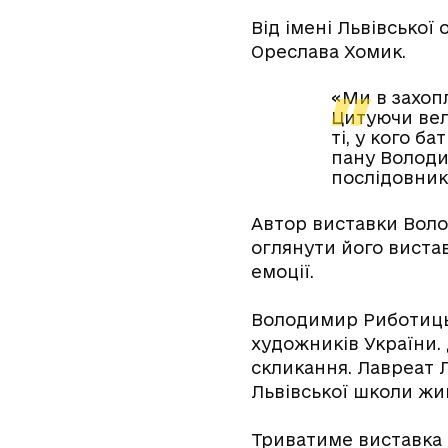
Від імені Львівської
Ореслава Хомик.
«Ми в захопл
Цитуючи вел
ті, у кого ба
пану Володим
послідовник
Автор виставки Воло
оглянути його вистав
емоції.
Володимир Риботицьк
художників України.
скликання. Лавреат Л
Львівської школи жи
Триватиме виставка 