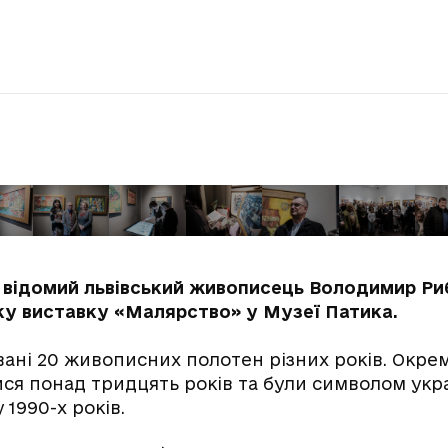
я, відомий львівський живописець Володимир Р
ку виставку «Малярство» у Музеї Патика.
вані 20 живописних полотен різних років. Окре
ися понад тридцять років та були символом укр
1990-х років.