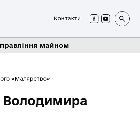
Контакти
правління майном
кого «Малярство»
у Володимира