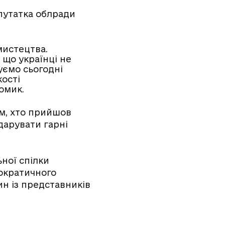
епутатка облради
мистецтва.
 що українці не
якуємо сьогодні
кості
омик.
м, хто прийшов
одарувати гарні
ної спілки
мократичного
ин із представників