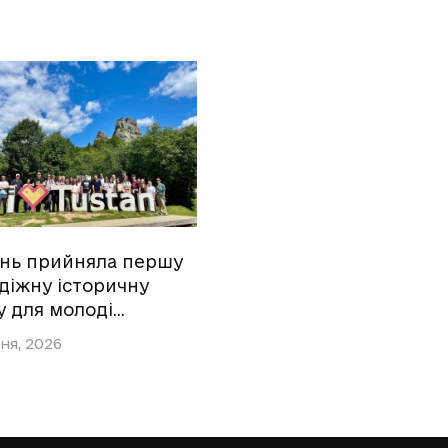
ань прийняла першу
діжну історичну
у для молоді…
ня, 2026