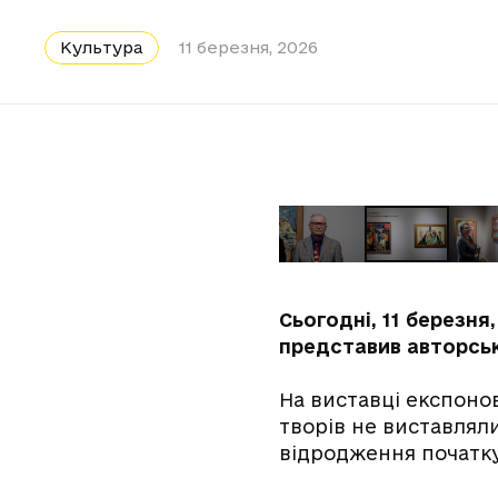
Культура
11 березня, 2026
Сьогодні, 11 березн
представив авторсь
На виставці експоно
творів не виставлял
відродження початку 