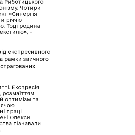
а Риботицького,
онізму. Чотири
єкт «Синергія
ти річчю
ю. Тоді родина
екстилю», –
від експресивного
за рамки звичного
бстрагованих
тті. Експресія
, розмаїттям
й оптимізм та
тячою
ні праці
мені Олекси
ства пізнавали
.