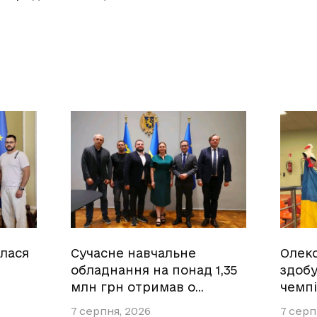
улася
Сучасне навчальне
Олек
обладнання на понад 1,35
здобу
млн грн отримав о…
чемпі
7 серпня, 2026
7 серп