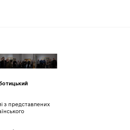
иботицький
мі з представлених
аїнського