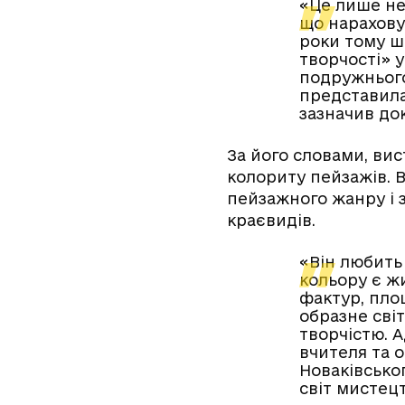
«Це лише не
що нарахову
роки тому ш
творчості» 
подружнього
представила
зазначив до
За його словами, ви
колориту пейзажів. 
пейзажного жанру і 
краєвидів.
«Він любить 
кольору є ж
фактур, пло
образне світ
творчістю. 
вчителя та 
Новаківсько
світ мистец