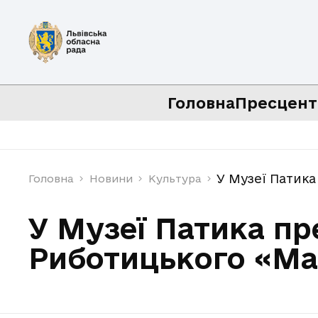
Головна
Пресцент
У Музеї Патик
Головна
Новини
Культура
У Музеї Патика п
Риботицького «Ма