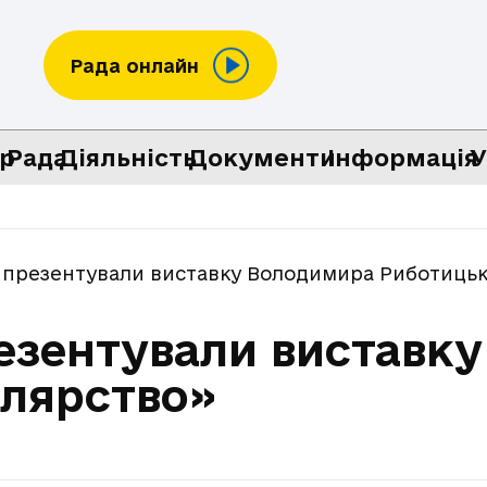
Рада онлайн
р
Рада
Діяльність
Документи
Інформація
У
а презентували виставку Володимира Риботиць
резентували виставк
лярство»