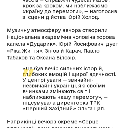
крок за кроком, ми наближаємо
Україну до перемоги», — наголосив
зі сцени дійства Юрій Холод.
Музичну атмосферу вечора створили
Національна академічна чоловіча хорова
капела «Дударик», Юрій Йосифович, дует
«Ріка Життя», Зіновій Карач, Павло
Табаков та Оксана Білозір.
«Це був вечір сильних історій,
глибоких емоцій і щирої вдячності.
У центрі уваги — звичайні-
незвичайні українці, які своїми
вчинками змінюють світ і
наближають нашу перемогу», —
підсумувала директорка ТРК
«Перший Західний» Ольга Цап.
Наприкінці вечора окреме «Серце