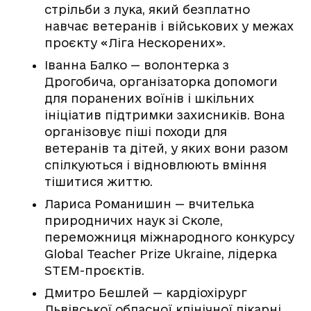
стрільби з лука, який безплатно
навчає ветеранів і військових у межах
проєкту «Ліга Нескорених».
Іванна Балко — волонтерка з
Дрогобича, організаторка допомоги
для поранених воїнів і шкільних
ініціатив підтримки захисників. Вона
організовує піші походи для
ветеранів та дітей, у яких вони разом
спілкуються і відновлюють вміння
тішитися життю.
Лариса Романишин — вчителька
природничих наук зі Сколе,
переможниця міжнародного конкурсу
Global Teacher Prize Ukraine, лідерка
STEM-проєктів.
Дмитро Бешлей — кардіохірург
Львівської обласної клінічної лікарні,