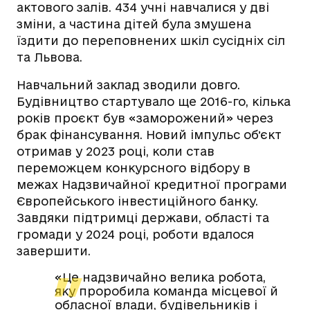
актового залів. 434 учні навчалися у дві
зміни, а частина дітей була змушена
їздити до переповнених шкіл сусідніх сіл
та Львова.
Навчальний заклад зводили довго.
Будівництво стартувало ще 2016-го, кілька
років проєкт був «заморожений» через
брак фінансування. Новий імпульс обʼєкт
отримав у 2023 році, коли став
переможцем конкурсного відбору в
межах Надзвичайної кредитної програми
Європейського інвестиційного банку.
Завдяки підтримці держави, області та
громади у 2024 році, роботи вдалося
завершити.
«Це надзвичайно велика робота,
яку проробила команда місцевої й
обласної влади, будівельників і