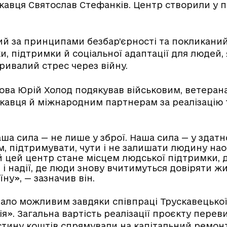
скавця Святослав Стефанків. Центр створили у 
й за принципами безбар’єрності та покликаний
и, підтримки й соціальної адаптації для людей,
ривалий стрес через війну.
лова Юрій Холод подякував військовим, ветеран
скавця й міжнародним партнерам за реалізацію
ша сила — не лише у зброї. Наша сила — у здатн
м, підтримувати, чути і не залишати людину нао
й цей центр стане місцем людської підтримки, д
і надії, де люди знову вчитимуться довіряти жи
їну», — зазначив він.
ало можливим завдяки співпраці Трускавецької 
ія». Загальна вартість реалізації проєкту пере
стину коштів спрямували на капітальний ремон