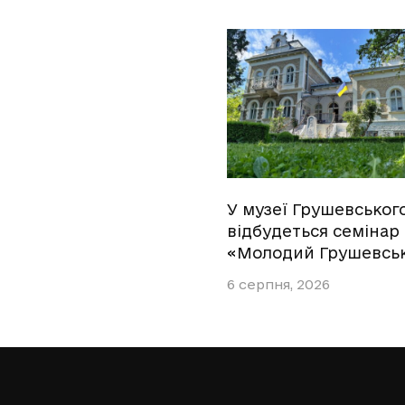
У музеї Грушевськог
відбудеться семінар
«Молодий Грушевсь
6 серпня, 2026