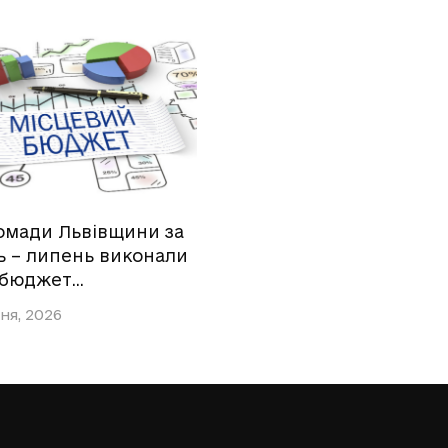
омади Львівщини за
ь – липень виконали
 бюджет…
ня, 2026