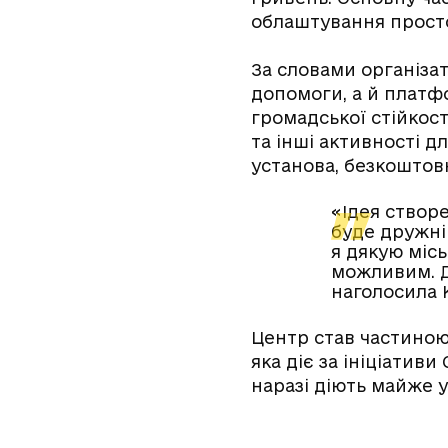
облаштування просто
За словами організат
допомоги, а й плат
громадської стійкост
та інші активності д
установа, безкоштовн
«Ідея створе
буде дружні
я дякую місь
можливим. Д
наголосила 
Центр став частиною
яка діє за ініціатив
наразі діють майже 