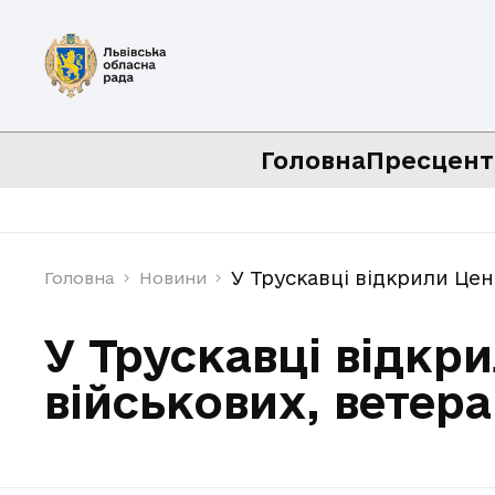
Головна
Пресцент
У Трускавці відкрили Цен
Головна
Новини
У Трускавці відкр
військових, ветер