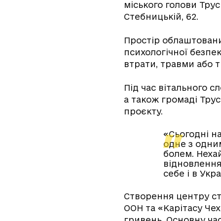
міського голови Тру
Стебницькій, 62.
Простір облаштовани
психологічної безпек
втрати, травми або т
Під час вітального с
а також громаді Тру
проєкту.
«Сьогодні на
одне з одни
болем. Неха
відновлення 
себе і в Укра
Створення центру ст
ООН та «Карітасу Чех
гривень. Основну ча