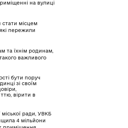
приміщенні на вулиці
 стати місцем
 які пережили
ам та їхнім родинам,
 такого важливого
ості бути поруч
динці зі своїм
овіри,
ттю, вірити в
міської ради, УВКБ
вищила 4 мільйони
т приміщення,