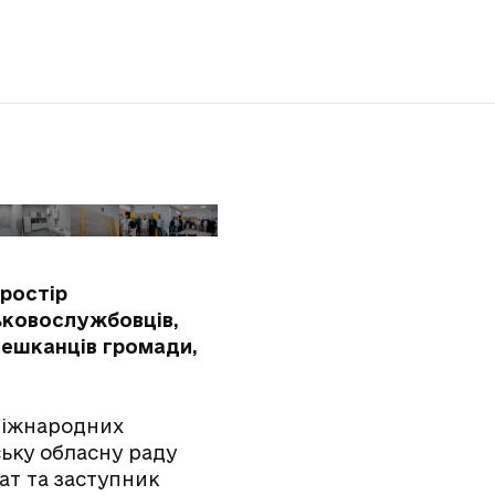
простір
ьковослужбовців,
 мешканців громади,
 міжнародних
ську обласну раду
ат та заступник