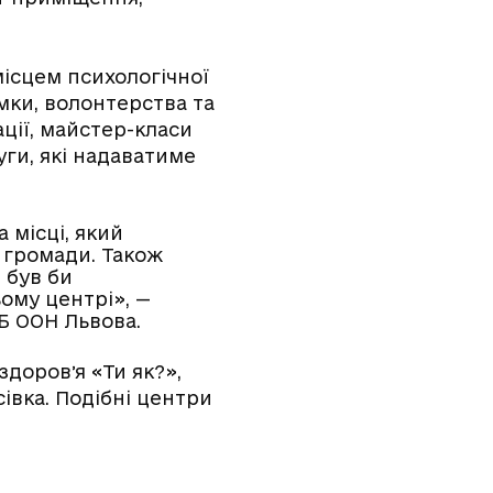
місцем психологічної
ки, волонтерства та
ації, майстер-класи
уги, які надаватиме
 місці, який
 громади. Також
 був би
ому центрі», —
Б ООН Львова.
доровʼя «Ти як?»,
сівка. Подібні центри