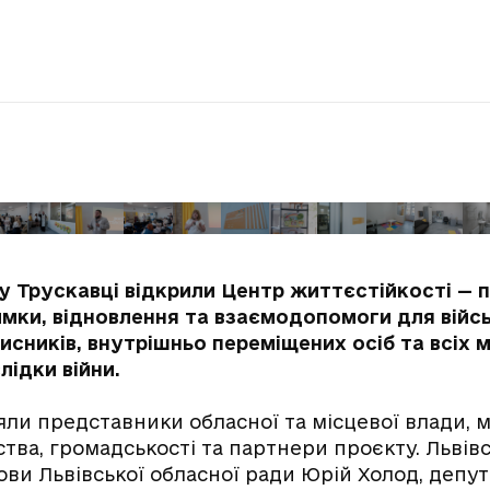
 у Трускавці відкрили Центр життєстійкості — 
имки, відновлення та взаємодопомоги для війс
хисників, внутрішньо переміщених осіб та всіх
лідки війни.
зяли представники обласної та місцевої влади,
ства, громадськості та партнери проєкту. Львів
ови Львівської обласної ради Юрій Холод, депут