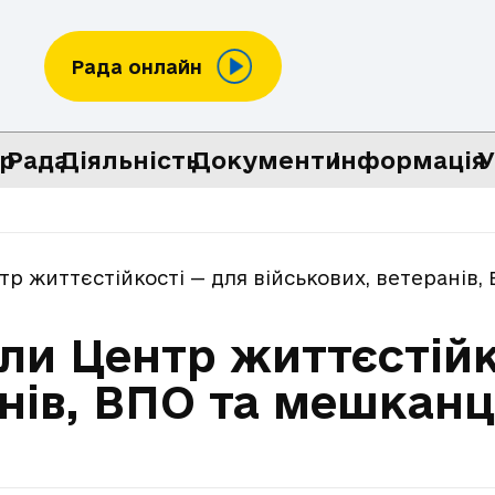
Рада онлайн
р
Рада
Діяльність
Документи
Інформація
У
тр життєстійкості — для військових, ветеранів
или Центр життєстійк
анів, ВПО та мешкан