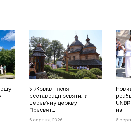
ершу
У Жовкві після
Нови
у
реставрації освятили
реабі
дерев’яну церкву
UNBR
Пресвят…
на…
6 серпня, 2026
6 серп