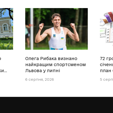
о
Олега Рибака визнано
72 гр
найкращим спортсменом
січен
ки…
Львова у липні
план
6 серпня, 2026
5 серп