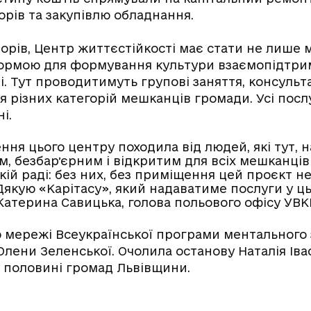
рів та закупівлю обладнання.
орів, Центр життєстійкості має стати не лише 
формою для формування культури взаємопідтрим
і. Тут проводитимуть групові заняття, консульт
ля різних категорій мешканців громади. Усі посл
і.
ння цього центру походила від людей, які тут, на
м, безбарʼєрним і відкритим для всіх мешканців
кій раді: без них, без приміщення цей проєкт не
якую «Карітасу», який надаватиме послуги у ць
Катерина Савицька, голова польового офісу УВК
 мережі Всеукраїнської програми ментального з
и Олени Зеленської. Очолила останову Наталія Іва
у половині громад Львівщини.