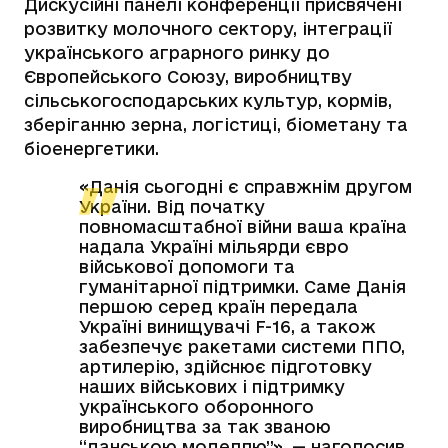
Дискусійні панелі конференції присвячені
розвитку молочного сектору, інтеграції
українського аграрного ринку до
Європейського Союзу, виробництву
сільськогосподарських культур, кормів,
зберіганню зерна, логістиці, біометану та
біоенергетики.
«Данія сьогодні є справжнім другом
України. Від початку
повномасштабної війни ваша країна
надала Україні мільярди євро
військової допомоги та
гуманітарної підтримки. Саме Данія
першою серед країн передала
Україні винищувачі F-16, а також
забезпечує ракетами системи ППО,
артилерію, здійснює підготовку
наших військових і підтримку
українського оборонного
виробництва за так званою
“данською моделлю”», — наголосив