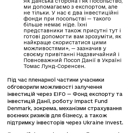
Як данська сторона і як Посольство,
ми допомагаємо з експортом, але
не тільки. У нас є два інвестиційні
фонди при посольстві — такого
більше немає ніде. Їхні
представники також присутні тут і
готові допомогти вам зрозуміти, як
найкраще скористатися цими
можливостями», — зазначив у
своєму привітанні Надзвичайний і
Повноважний Посол Данії в Україні
Томас Лунд-Соренсен.
Під час пленарної частини учасники
обговорили можливості залучення
інвестицій через EIFO — Фонд експорту та
інвестицій Данії, роботу Impact Fund
Denmark, зокрема, механізми страхування
воєнних ризиків для бізнесу, а також
підтримку інвесторів через Ukraine Invest.