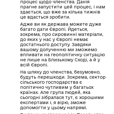
процес щодо членства. Данія
прагне запустити цей процес, і нам
здається, що вже за кілька тижнів
це вдасться зробити.
Адже ви як держава можете дуже
багато дати Європі. Йдеться,
зокрема, про сировинні матеріали,
до яких у нас у Європі немає
достатнього доступу. Завдяки
вашому долученню ми зможемо
впливати на геополітичну ситуацію
не лише на Близькому Сході, а й у
всій Європі.
На шляху до членства, безумовно,
будуть перешкоди. Зокрема, сектор
сільського господарства є
політично чутливим у багатьох
країнах. Але група людей, яка
сьогодні зібралася тут, є хорошими
експертами і, я вірю, зможе
допомогти у цьому напрямі.