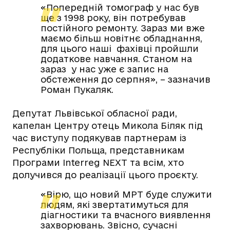
«Попередній томограф у нас був
ще з 1998 року, він потребував
постійного ремонту. Зараз ми вже
маємо більш новітнє обладнання,
для цього наші фахівці пройшли
додаткове навчання. Станом на
зараз у нас уже є запис на
обстеження до серпня», – зазначив
Роман Пукаляк.
Депутат Львівської обласної ради,
капелан Центру отець Микола Біляк під
час виступу подякував партнерам із
Республіки Польща, представникам
Програми Interreg NEXT та всім, хто
долучився до реалізації цього проєкту.
«Вірю, що новий МРТ буде служити
людям, які звертатимуться для
діагностики та вчасного виявлення
захворювань. Звісно, сучасні