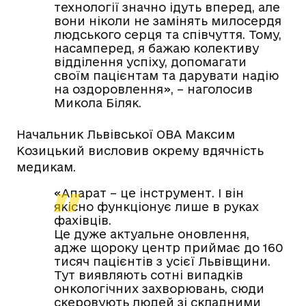
технології значно ідуть вперед, але
вони ніколи не замінять милосердя
людського серця та співчуття. Тому,
насамперед, я бажаю колективу
відділення успіху, допомагати
своїм пацієнтам та дарувати надію
на оздоровлення», – наголосив
Микола Біляк.
Начальник Львівської ОВА Максим
Козицький висловив окрему вдячність
медикам.
«Апарат – це інструмент. І він
якісно функціонує лише в руках
фахівців.
Це дуже актуальне оновлення,
адже щороку центр приймає до 160
тисяч пацієнтів з усієї Львівщини.
Тут виявляють сотні випадків
онкологічних захворювань, сюди
скеровують людей зі складними