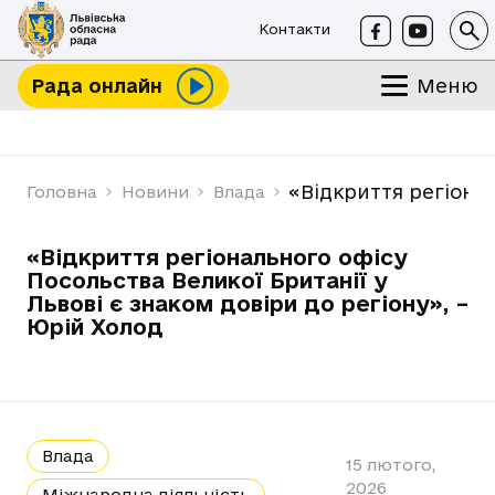
Контакти
Меню
Рада онлайн
«Відкриття регіонал
Головна
Новини
Влада
«Відкриття регіонального офісу
Посольства Великої Британії у
Львові є знаком довіри до регіону», –
Юрій Холод
Влада
15 лютого,
2026
Міжнародна діяльність