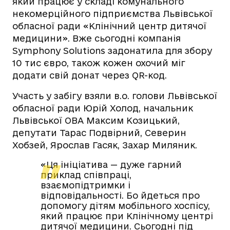
який працює у складі комунального
некомерційного підприємства Львівської
обласної ради «Клінічний центр дитячої
медицини». Вже сьогодні компанія
Symphony Solutions задонатила для збору
10 тис євро, також кожен охочий міг
додати свій донат через QR-код.
Участь у забігу взяли в.о. голови Львівської
обласної ради Юрій Холод, начальник
Львівської ОВА Максим Козицький,
депутати Тарас Подвірний, Северин
Хобзей, Ярослав Гасяк, Захар Миляник.
«Ця ініціатива — дуже гарний
приклад співпраці,
взаємопідтримки і
відповідальності. Бо йдеться про
допомогу дітям мобільного хоспісу,
який працює при Клінічному центрі
дитячої медицини. Сьогодні під