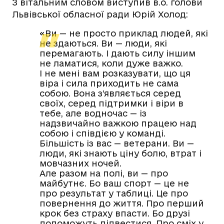
З вітальним словом виступив в.о. голови
Львівської обласної ради Юрій Холод:
«Ви — не просто приклад людей, які
не здаються. Ви — люди, які
перемагають. І дають силу іншим
не ламатися, коли дуже важко.
І не мені вам розказувати, що ця
віра і сила приходить не сама
собою. Вона з’являється серед
своїх, серед підтримки і віри в
тебе, але водночас — із
надзвичайно важкою працею над
собою і співдією у команді.
Більшість із вас — ветерани. Ви —
люди, які знають ціну болю, втрат і
мовчазних ночей.
Але разом на полі, ви — про
майбутнє. Бо ваш спорт — це не
про результат у таблиці. Це про
повернення до життя. Про перший
крок без страху впасти. Бо друзі
допоможуть підвестися. Про сміх у