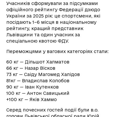
Учасників сформували за підсумками
офіційного рейтингу Федерації дзюдо
України за 2025 рік: це спортсмени, які
посідають 1–6 місця в національному
рейтингу, кращий представник
Львівщини та один учасник за
спеціальною квотою ФДУ.
Переможцями у вагових категоріях стали:
60 кг — Дільшот Халматов
66 кг — Назар Вісков
73 кг — Саіду Магомед Халідов
81кг — Владислав Колобов
90 кг — Іван Кутенков
100 кг — Антон Савицький
+100 кг — Яків Хаммо
Серед почесних гостей події були в.о.
голови Львівської обласної ради Юрій