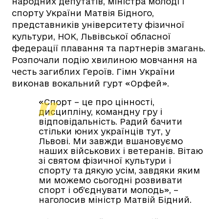
народних депутатів, міністра молоді і
спорту України Матвія Бідного,
представників університету фізичної
культури, НОК, Львівської обласної
федерації плавання та партнерів змагань.
Розпочали подію хвилиною мовчання на
честь загиблих Героїв. Гімн України
виконав вокальний гурт «Орфей».
«Спорт – це про цінності,
дисципліну, командну гру і
відповідальність. Радий бачити
стільки юних українців тут, у
Львові. Ми завжди вшановуємо
наших військових і ветеранів. Вітаю
зі святом фізичної культури і
спорту та дякую усім, завдяки яким
ми можемо сьогодні розвивати
спорт і об’єднувати молодь», –
наголосив міністр Матвій Бідний.