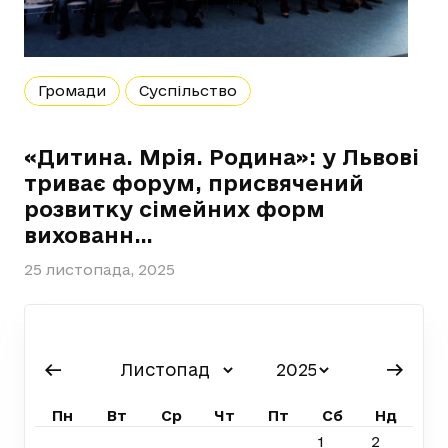
Громади
Суспільство
«Дитина. Мрія. Родина»: у Львові
триває форум, присвячений
розвитку сімейних форм
вихованн…
25 листопада, 2025
Пн
Вт
Ср
Чт
Пт
Сб
Нд
1
2