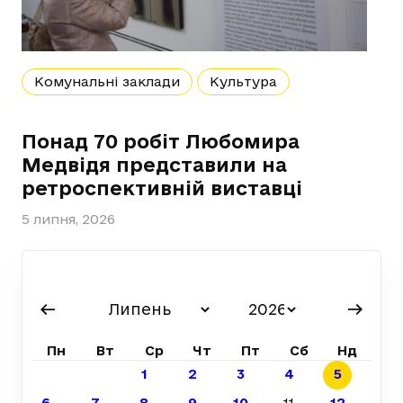
Комунальні заклади
Культура
Понад 70 робіт Любомира
Медвідя представили на
ретроспективній виставці
5 липня, 2026
Пн
Вт
Ср
Чт
Пт
Сб
Нд
1
2
3
4
5
6
7
8
9
10
11
12